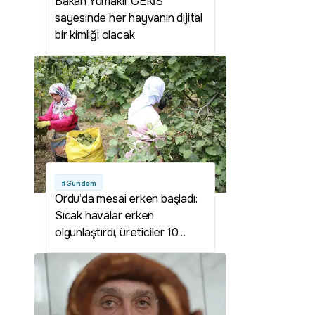
Bakan Yumaklı: GEKİS
sayesinde her hayvanın dijital
bir kimliği olacak
#Gündem
Ordu’da mesai erken başladı:
Sıcak havalar erken
olgunlaştırdı, üreticiler 10
Ağustos'tan önce
bahçedeydi