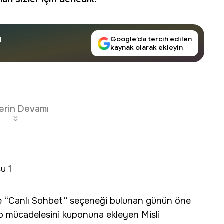
n
Google’da tercih edilen
kaynak olarak ekleyin
erin Devamı
u 1
 ve “Canlı Sohbet’’ seçeneği bulunan günün öne
o mücadelesini kuponuna ekleyen Misli