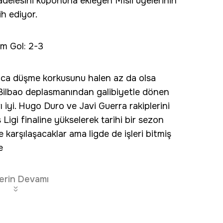
delesini kuponuna ekleyen Misli üyelerinin
ih ediyor.
am Gol: 2-3
nca düşme korkusunu halen az da olsa
. Bilbao deplasmanından galibiyetle dönen
ı iyi. Hugo Duro ve Javi Guerra rakiplerini
Ligi finaline yükselerek tarihi bir sezon
e karşılaşacaklar ama ligde de işleri bitmiş
e
erin Devamı