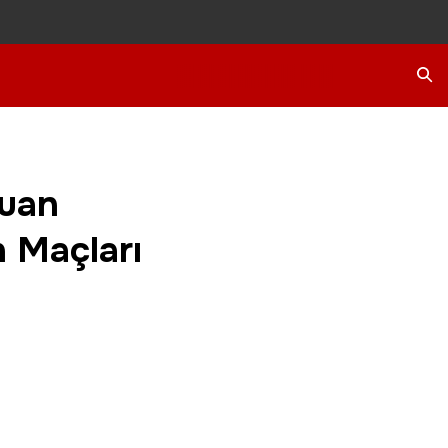
Ara
puan
n Maçları