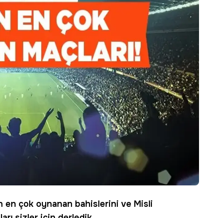
n en çok oynanan bahislerini ve
Misli
rı sizler için derledik.