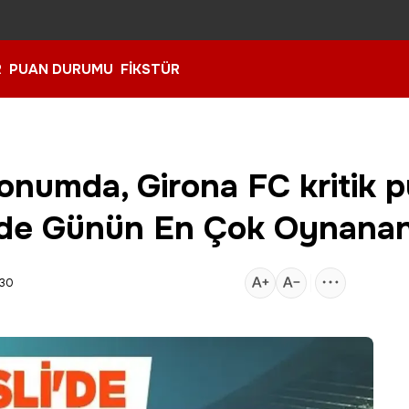
R
PUAN DURUMU
FİKSTÜR
onumda, Girona FC kritik 
li’de Günün En Çok Oynana
:30