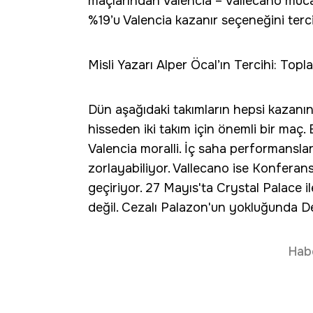
maçlarından Valencia – Vallecano müca
%19’u Valencia kazanır seçeneğini terc
Misli Yazarı Alper Öcal’ın Tercihi: Topl
Dün aşağıdaki takımların hepsi kazanı
hisseden iki takım için önemli bir maç
Valencia moralli. İç saha performanslar
zorlayabiliyor. Vallecano ise Konferans 
geçiriyor. 27 Mayıs'ta Crystal Palace il
değil. Cezalı Palazon'un yokluğunda D
Hab