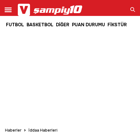
FUTBOL
BASKETBOL
DİĞER
PUAN DURUMU
FİKSTÜR
Ara
Haberler
İddaa Haberleri