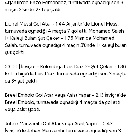
Arjantin'de Enzo Fernandez, turnuvada oynadığı son 3
maçın 2'sinde 2+ top çaldı.
Lionel Messi Gol Atar - 1.44 Arjantin'de Lionel Messi,
turnuvada oynadığı 4 maçta 7 gol attı. Mohamed Salah
1+ Kaleyi Bulan Şut Çeker – 1.75 Mısır’da Mohamed
Salah, turnuvada oynadığı 4 maçın 3’ünde 1+ kaleyi bulan
şut çekti.
23:00 | İsviçre - Kolombiya Luis Diaz 3+ Şut Çeker - 1.36
Kolombiya'da Luis Diaz, turnuvada oynadığı son 3 maçta
da 3+ şut çekti.
Breel Embolo Gol Atar veya Asist Yapar - 2.13 İsviçre'de
Breel Embolo, turnuvada oynadığı 4 maçta da gol attı
veya asist yaptı.
Johan Manzambi Gol Atar veya Asist Yapar - 2.43
İsviçre'de Johan Manzambi, turnuvada oynadığı son 3