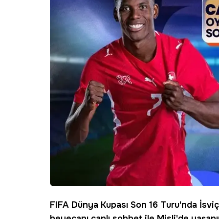
FIFA Dünya Kupası Son 16 Turu'nda İsviçr
heyecanı canlı sohbet ile
Misli
'de yaşanı