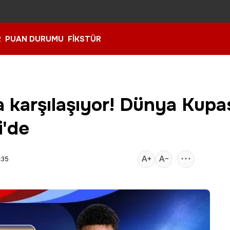
R
PUAN DURUMU
FİKSTÜR
ya karşılaşıyor! Dünya Kupa
i'de
:35