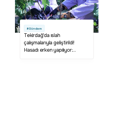
#Gündem
Tekirdağ'da ıslah
çalışmalarıyla geliştirildi!
Hasadı erken yapılıyor:
Üreticisine yüksek kazanç
sağlıyor