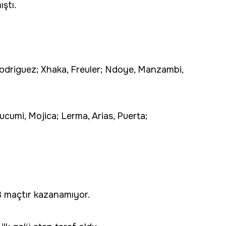
ştı.
, Rodriguez; Xhaka, Freuler; Ndoye, Manzambi,
cumi, Mojica; Lerma, Arias, Puerta;
 3 maçtır kazanamıyor.