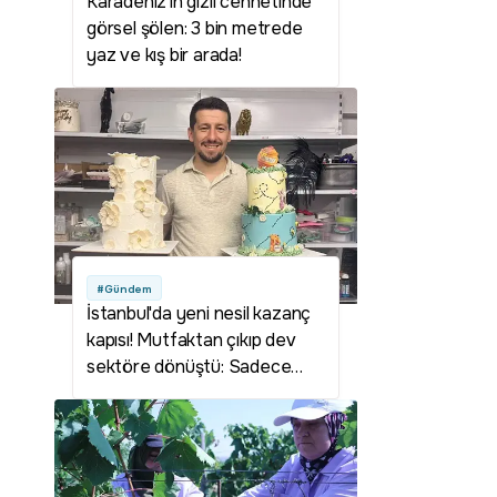
Karadeniz'in gizli cennetinde
görsel şölen: 3 bin metrede
yaz ve kış bir arada!
#Gündem
İstanbul'da yeni nesil kazanç
kapısı! Mutfaktan çıkıp dev
sektöre dönüştü: Sadece
yılbaşından bu zamana 134
yeni dükkan açıldı