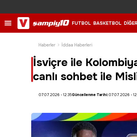
FUTBOL
BASKETBOL
DİĞE
Haberler
İddaa Haberleri
İsviçre ile Kolombi
canlı sohbet ile Misl
07.07.2026 - 12:35
Güncellenme Tarihi:
07.07.2026 - 12