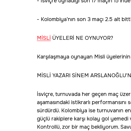
- İsviçre oynadığı son 17 maçın 15’inde 
- Kolombiya’nın son 3 maçı 2.5 alt bitti 
MİSLİ
ÜYELERİ NE OYNUYOR?
Karşılaşmaya oynayan Misli üyelerinin 
MİSLİ YAZARI SİNEM ARSLANOĞLU
İsviçre, turnuvada her geçen maç üzeri
aşamasındaki istikrarlı performansını
sürdürdü. Kolombiya ise turnuvanın en
güçlü rakiplere karşı kolay gol yemedi 
Kontrollü, zor bir maç bekliyorum. Savun