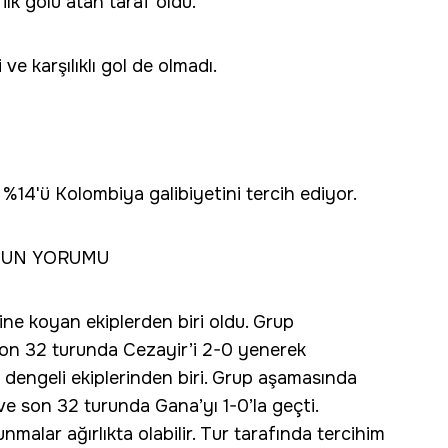
ilk golü atan taraf oldu.
ve karşılıklı gol de olmadı.
%14'ü Kolombiya galibiyetini tercih ediyor.
'NUN YORUMU
ne koyan ekiplerden biri oldu. Grup
 son 32 turunda Cezayir’i 2-0 yenerek
 dengeli ekiplerinden biri. Grup aşamasında
ve son 32 turunda Gana’yı 1-0’la geçti.
malar ağırlıkta olabilir. Tur tarafında tercihim