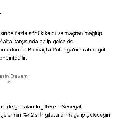
t
ısında fazla sönük kaldı ve maçtan mağlup
 Malta karşısında galip gelse de
kına döndü. Bu maçta Polonya’nın rahat gol
dirilebilir.
erin Devamı
inde yer alan İngiltere – Senegal
elerinin %42’si İngiletere’nin galip geleceğini