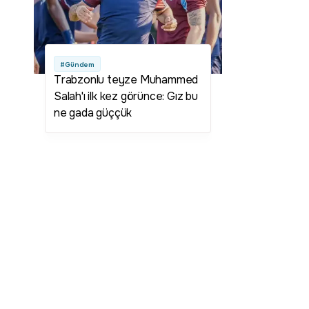
#Gündem
Trabzonlu teyze Muhammed
Salah'ı ilk kez görünce: Gız bu
ne gada güççük