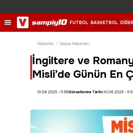
FUTBOL
BASKETBOL
DİĞE
Haberler
İddaa Haberleri
İngiltere ve Romany
Misli’de Günün En 
10.06.2025 - 11:59
Güncellenme Tarihi:
10.06.2025 - 11: