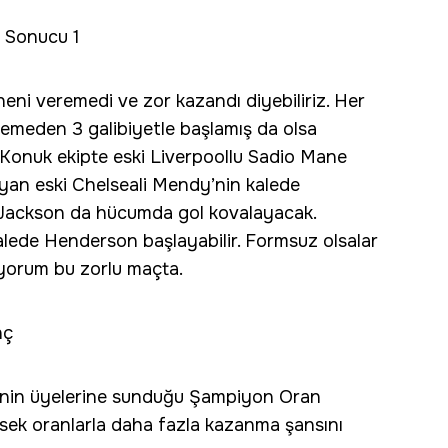
ç Sonucu 1
eni veremedi ve zor kazandı diyebiliriz. Her
emeden 3 galibiyetle başlamış da olsa
Konuk ekipte eski Liverpoollu Sadio Mane
ayan eski Chelseali Mendy’nin kalede
i Jackson da hücumda gol kovalayacak.
alede Henderson başlayabilir. Formsuz olsalar
liyorum bu zorlu maçta.
nç
li’nin üyelerine sunduğu Şampiyon Oran
ek oranlarla daha fazla kazanma şansını