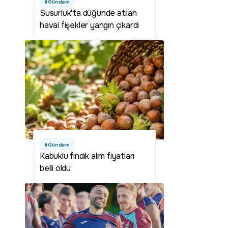
#Gündem
Susurluk'ta düğünde atılan
havai fişekler yangın çıkardı
#Gündem
Kabuklu fındık alım fiyatları
belli oldu