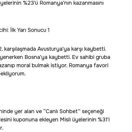
üyelerinin %23’ü Romanya’nın kazanmasını
hi: İlk Yarı Sonucu 1
. karşılaşmada Avusturya'ya karşı kaybetti.
 yenerken Bosna'ya kaybetti. Ev sahibi gruba
kazanıp moral bulmak istiyor. Romanya favori
bekliyorum.
ninde yer alan ve “Canlı Sohbet” seçeneği
sini kuponuna ekleyen Misli üyelerinin %31’i
r.