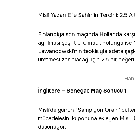
Misli Yazarı Efe Şahin’in Tercihi: 2.5 Al
Finlandiya son maçında Hollanda karş
ayrılması şaşırtıcı olmadı. Polonya ise
Lewandowski’nin tepkisiyle adeta şaş
üretmesi zor olacağı için 2.5 alt değerlen
Hab
İngiltere – Senegal: Maç Sonucu 1
Misli’de günün “Şampiyon Oran” bülten
mücadelesini kuponuna ekleyen Misli üy
düşünüyor.