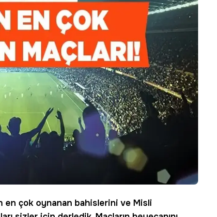
n en çok oynanan bahislerini ve
Misli
arı sizler için derledik. Maçların heyecanını