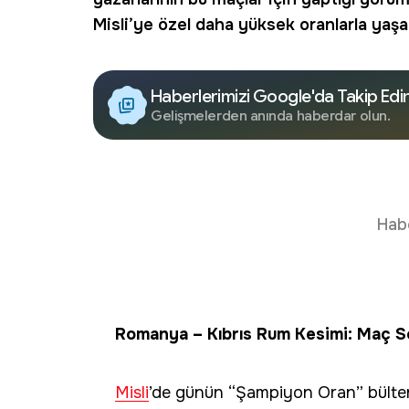
Misli’ye özel daha yüksek oranlarla yaş
Haberlerimizi Google'da Takip Edi
Gelişmelerden anında haberdar olun.
Hab
Romanya – Kıbrıs Rum Kesimi: Maç S
Misli
’de günün “Şampiyon Oran” bülte