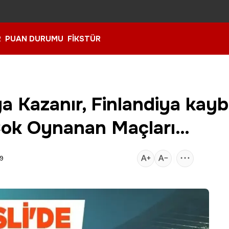
R
PUAN DURUMU
FİKSTÜR
a Kazanır, Finlandiya kayb
Çok Oynanan Maçları…
59