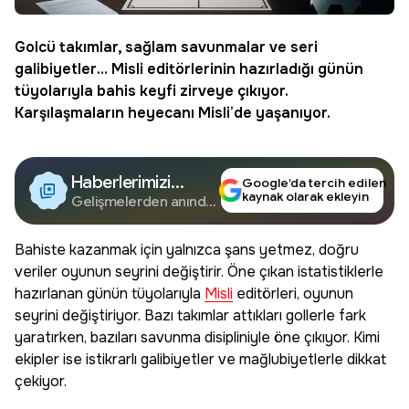
Golcü takımlar, sağlam savunmalar ve seri
galibiyetler…
Misli
editörlerinin hazırladığı günün
tüyolarıyla
bahis
keyfi zirveye çıkıyor.
Karşılaşmaların heyecanı Misli’de yaşanıyor.
Haberlerimizi
Google’da tercih edilen
kaynak olarak ekleyin
Google'da Takip
Gelişmelerden anında
haberdar olun.
Edin
Bahiste kazanmak için yalnızca şans yetmez, doğru
veriler oyunun seyrini değiştirir. Öne çıkan istatistiklerle
hazırlanan günün tüyolarıyla
Misli
editörleri, oyunun
seyrini değiştiriyor. Bazı takımlar attıkları gollerle fark
yaratırken, bazıları savunma disipliniyle öne çıkıyor. Kimi
ekipler ise istikrarlı galibiyetler ve mağlubiyetlerle dikkat
çekiyor.