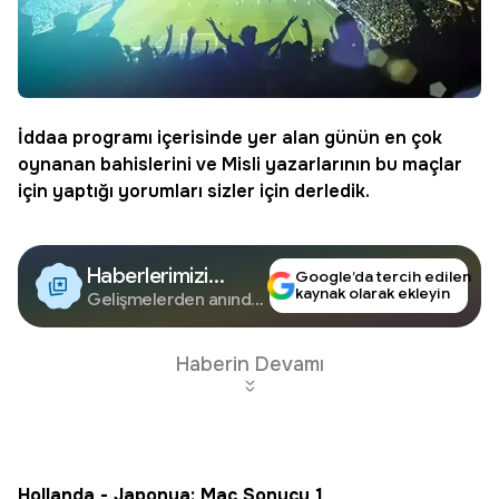
İddaa
programı içerisinde yer alan günün en çok
oynanan bahislerini ve
Misli
yazarlarının bu maçlar
için yaptığı yorumları sizler için derledik.
Haberlerimizi
Google’da tercih edilen
kaynak olarak ekleyin
Google'da Takip
Gelişmelerden anında
haberdar olun.
Edin
Haberin Devamı
Hollanda - Japonya: Maç Sonucu 1