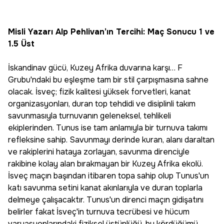
Misli Yazarı Alp Pehlivan’ın Tercihi: Maç Sonucu 1 ve
1.5 Üst
İskandinav gücü, Kuzey Afrika duvarına karşı… F
Grubu'ndaki bu eşleşme tam bir stil çarpışmasına sahne
olacak. İsveç; fizik kalitesi yüksek forvetleri, kanat
organizasyonları, duran top tehdidi ve disiplinli takım
savunmasıyla turnuvanın geleneksel, tehlikeli
ekiplerinden. Tunus ise tam anlamıyla bir turnuva takımı
refleksine sahip. Savunmayı derinde kuran, alanı daraltan
ve rakiplerini hataya zorlayan, savunma direnciyle
rakibine kolay alan bırakmayan bir Kuzey Afrika ekolü.
İsveç maçın başından itibaren topa sahip olup Tunus'un
katı savunma setini kanat akınlarıyla ve duran toplarla
delmeye çalışacaktır. Tunus'un direnci maçın gidişatını
belirler fakat İsveç'in turnuva tecrübesi ve hücum
varyasyonlarındaki fiziksel üstünlüğü, bu kördüğümü