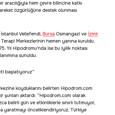
ler aracılığıyla hem çevre bilincine katkı
hareket özgürlüğüne destek olunması
; İstanbul Veliefendi,
Bursa
Osmangazi ve
İzmir
a Terapi Merkezlerinin hemen yanına kuruldu.
75. Yıl Hipodromu’nda ise bu iyilik noktası
llanımına sunuldu.
eti başlatıyoruz”
rkezine koyduklarını belirten Hipodrom.com
r şunları aktardı: “Hipodrom.com olarak
a belirli gün ve etkinliklerle sınırlı tutmuyor,
da yaratmayı önceliklendiriyoruz. Türkiye