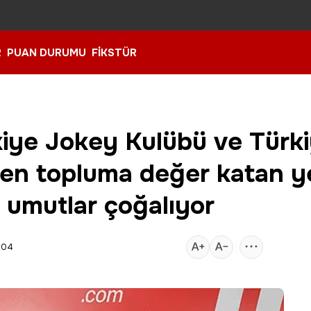
R
PUAN DURUMU
FİKSTÜR
iye Jokey Kulübü ve Türki
den topluma değer katan ye
, umutlar çoğalıyor
:04