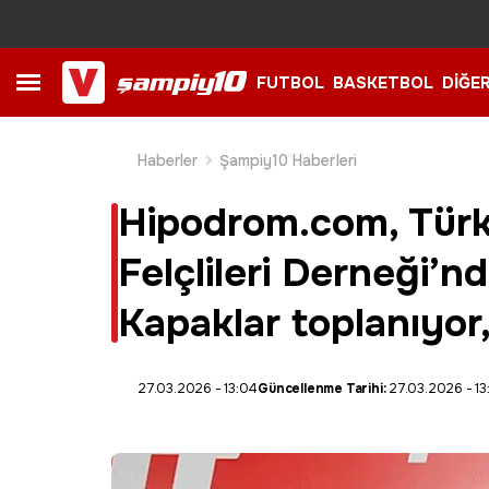
FUTBOL
BASKETBOL
DİĞE
Haberler
Şampiy10 Haberleri
Hipodrom.com, Türk
Felçlileri Derneği’n
Kapaklar toplanıyor
27.03.2026 - 13:04
Güncellenme Tarihi:
27.03.2026 - 13