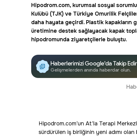
Hipodrom.com, kurumsal sosyal sorumlul
Kulübü (TJK) ve Türkiye Omurilik Felçliler
daha hayata geçirdi. Plastik kapakların 
üretimine destek sağlayacak kapak toplam
hipodromunda ziyaretçilerle buluştu.
Haberlerimizi Google'da Takip Edi
Gelişmelerden anında haberdar olun.
Hab
Hipodrom.com’un At’la Terapi Merkezl
sürdürülen iş birliğinin yeni adımı ola