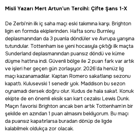
Misli Yazarı Mert Artun’un Tercihi: Çifte Şans 1-X
De Zerbi’nin ilk iç saha maçı eski takımına karşı. Brighton
ligin en formda ekiplerinden. Hafta sonu Burnley
deplasmanından da 3 puanla döndüler ve Avrupa yarışına
tutundular. Tottenham ise yeni hocasıyla çıktığı ilk maçta
Sunderland deplasmanından puansız döndü ve küme
düşme hattına indi. Güvenli bölge ile 2 puan fark var artık
ve işleri her geçen gün zorlaşıyor. 2026’da henüz lig
maçı kazanamadılar. Kaptan Romero sakatlanıp sezonu
kapattı. Kulusevski 1 senedir yok. Maddison bu sezon
oynamadı dersek doğru olur. Kudus de hala sakat. Konuk
ekipte de en önemli eksik sarı kart cezalısı Lewis Dunk.
Maçın favorisi Brighton ancak ben artık Tottenham’ın bir
şekilde en azından 1 puan almasını bekliyorum. Bu maçı
da puansız kapatırlarsa buradan dönüp de ligde
kalabilmek oldukça zor olacak.