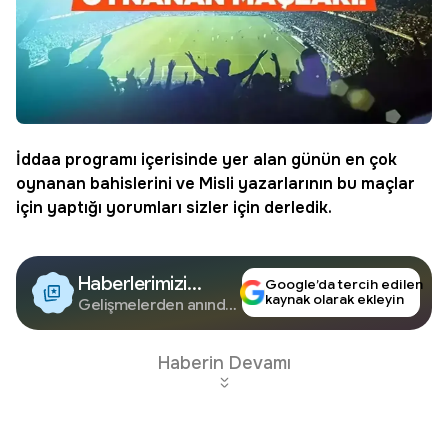
İddaa
programı içerisinde yer alan günün en çok
oynanan bahislerini ve
Misli
yazarlarının bu maçlar
için yaptığı yorumları sizler için derledik.
Haberlerimizi
Google’da tercih edilen
kaynak olarak ekleyin
Google'da Takip
Gelişmelerden anında
haberdar olun.
Edin
Haberin Devamı