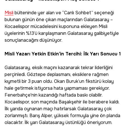
Misli
bülteninde yer alan ve “Canlı Sohbet’’ seçeneği
bulunan günün öne çıkan maçlarından Galatasaray –
Kocaelispor mücadelesini kuponuna ekleyen Misli
üyelerinin %13’ü karşılaşmanın Galatasaray galibiyetiyle
sonuçlanacağını düşünüyor.
Misli Yazarı Yetkin Etkin’in Tercihi: İlk Yarı Sonucu 1
Galatasaray, eksik maçını kazanarak tekrar liderliğini
perçinledi. Göztepe deplasmanı, eksiklere rağmen
kıymetli bir 3 puan oldu. Okan Buruk’un fikstürü kolay
hale getirmek istiyorsa hata yapmaması gerekiyor.
Fenerbahçe'nin kazandığı haftada baskı olabilir.
Kocaelispor, son maçında Başakşehir ile berabere kaldı.
İlk yarıda oynanan maçı hatırlarsak Galatasaray çok
zorlanmıştı. Barış Alper, yüksek formuyla yine ön planda
olacaktır. İlk yarı Galatasaray üstünlüğü öneriyorum.