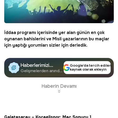
İddaa
programı içerisinde yer alan günün en çok
oynanan bahislerini ve
Misli
yazarlarının bu maçlar
için yaptığı yorumları sizler için derledik.
Haberlerimizi
Google’da tercih edilen
kaynak olarak ekleyin
Google'da Takip
Gelişmelerden anında
haberdar olun.
Edin
Haberin Devamı
Galatasaray – Kocaelispor: Maç Sonucu 1