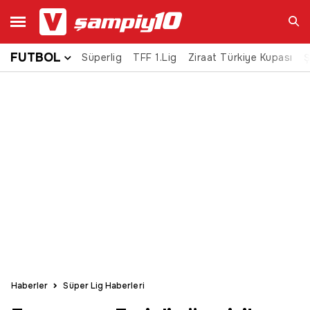
FUTBOL
Süperlig
TFF 1.Lig
Ziraat Türkiye Kupası
Ara
Ş
Haberler
Süper Lig Haberleri