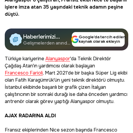
işlere imza atan 35 yaşındaki teknik adamın peşine
düştü.
Haberlerimizi
Google’da tercih edilen
kaynak olarak ekleyin
Google'da Takip
Gelişmelerden anında
haberdar olun.
Edin
Türkiye kariyerine
Alanyaspor
'da Teknik Direktör
Çağdaş Atan'ın yardımcısı olarak başlayan
Francesco Farioli
, Mart 2021'de bir başka Süper Lig ekibi
olan Fatih Karagümrük'ün yeni teknik direktörü olmuştu.
İstanbul ekibinde başarılı bir grafik çizen İtalyan
çalıştırıcının bir sonraki durağı ise daha önceden yardımcı
antrenör olarak görev yaptığı Alanyaspor olmuştu.
AJAX RADARINA ALDI
Fransız ekiplerinden Nice sezon başında Francesco