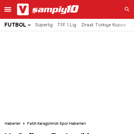
FUTBOL
Süperlig
TFF 1.Lig
Ziraat Türkiye Kupası
Ara
Ş
Haberler
Fatih Karagümrük Spor Haberleri