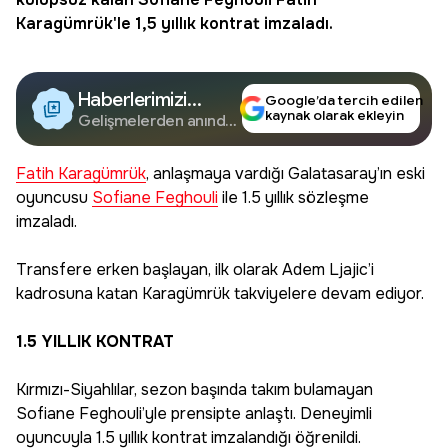
Karagümrük
'le 1,5 yıllık kontrat imzaladı.
Haberlerimizi
Google’da tercih edilen
kaynak olarak ekleyin
Google'da Takip
Gelişmelerden anında
haberdar olun.
Edin
Fatih Karagümrük
, anlaşmaya vardığı Galatasaray’ın eski
oyuncusu
Sofiane Feghouli
ile 1.5 yıllık sözleşme
imzaladı.
Transfere erken başlayan, ilk olarak Adem Ljajic’i
kadrosuna katan Karagümrük takviyelere devam ediyor.
1.5 YILLIK KONTRAT
Kırmızı-Siyahlılar, sezon başında takım bulamayan
Sofiane Feghouli’yle prensipte anlaştı. Deneyimli
oyuncuyla 1.5 yıllık kontrat imzalandığı öğrenildi.