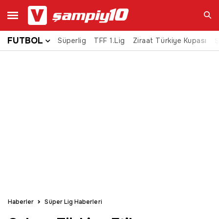
FUTBOL
Süperlig
TFF 1.Lig
Ziraat Türkiye Kupası
Ara
Ş
Haberler
Süper Lig Haberleri