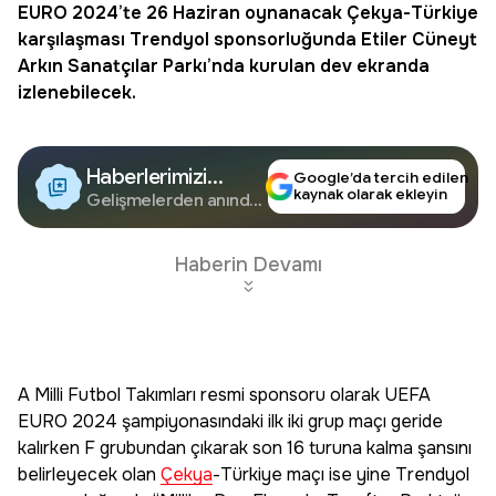
EURO 2024’te 26 Haziran oynanacak
Çekya
-Türkiye
karşılaşması Trendyol sponsorluğunda Etiler Cüneyt
Arkın Sanatçılar Parkı’nda kurulan dev ekranda
izlenebilecek.
Haberlerimizi
Google’da tercih edilen
kaynak olarak ekleyin
Google'da Takip
Gelişmelerden anında
haberdar olun.
Edin
Haberin Devamı
A Milli Futbol Takımları resmi sponsoru olarak UEFA
EURO 2024 şampiyonasındaki ilk iki grup maçı geride
kalırken F grubundan çıkarak son 16 turuna kalma şansını
belirleyecek olan
Çekya
-Türkiye maçı ise yine Trendyol