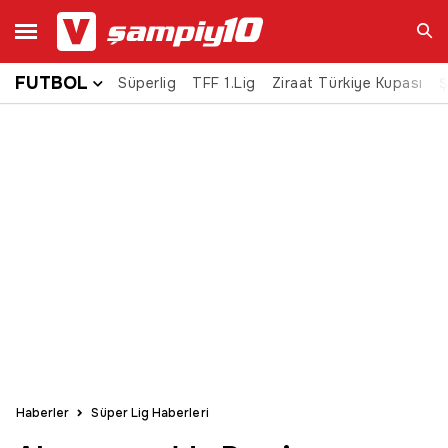
FUTBOL
Süperlig
TFF 1.Lig
Ziraat Türkiye Kupası
Ara
Ş
Haberler
Süper Lig Haberleri