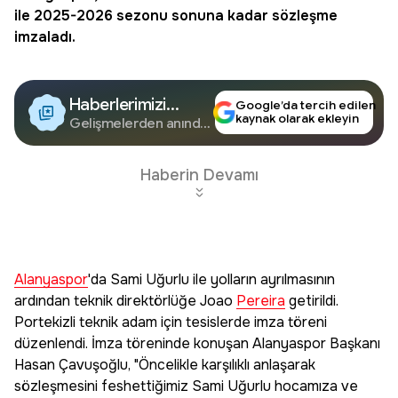
ile 2025-2026 sezonu sonuna kadar sözleşme
imzaladı.
Haberlerimizi
Google’da tercih edilen
kaynak olarak ekleyin
Google'da Takip
Gelişmelerden anında
haberdar olun.
Edin
Haberin Devamı
Alanyaspor
'da Sami Uğurlu ile yolların ayrılmasının
ardından teknik direktörlüğe Joao
Pereira
getirildi.
Portekizli teknik adam için tesislerde imza töreni
düzenlendi. İmza töreninde konuşan Alanyaspor Başkanı
Hasan Çavuşoğlu, "Öncelikle karşılıklı anlaşarak
sözleşmesini feshettiğimiz Sami Uğurlu hocamıza ve