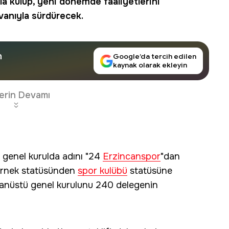
rla kulüp, yeni dönemde faaliyetlerini
vanıyla sürdürecek.
n
Google’da tercih edilen
kaynak olarak ekleyin
erin Devamı
 genel kurulda adını "24
Erzincanspor
"dan
dernek statüsünden
spor kulübü
statüsüne
ağanüstü genel kurulunu 240 delegenin