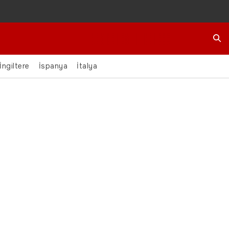
Ara
İngiltere
İspanya
İtalya