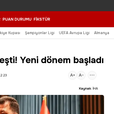
R
PUAN DURUMU
FİKSTÜR
rkiye Kupası
Şampiyonlar Ligi
UEFA Avrupa Ligi
Almanya
eşti! Yeni dönem başladı
22:23
Kaynak:
İHA