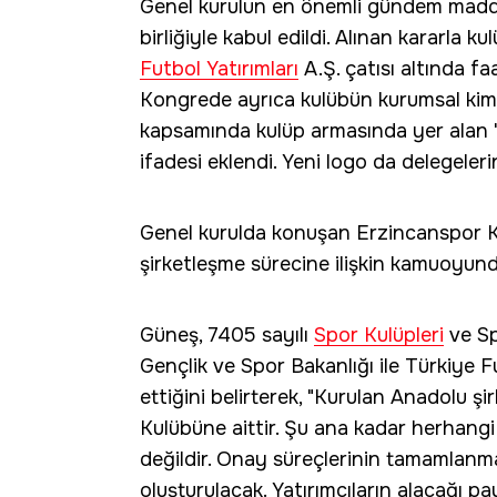
Genel kurulun en önemli gündem maddesi
birliğiyle kabul edildi. Alınan kararla
Futbol Yatırımları
A.Ş. çatısı altında faa
Kongrede ayrıca kulübün kurumsal kimliğ
kapsamında kulüp armasında yer alan "2
ifadesi eklendi. Yeni logo da delegeleri
Genel kurulda konuşan Erzincanspor K
şirketleşme sürecine ilişkin kamuoyunda
Güneş, 7405 sayılı
Spor Kulüpleri
ve Sp
Gençlik ve Spor Bakanlığı ile Türkiy
ettiğini belirterek, "Kurulan Anadolu 
Kulübüne aittir. Şu ana kadar herhangi
değildir. Onay süreçlerinin tamamlanmas
oluşturulacak. Yatırımcıların alacağı