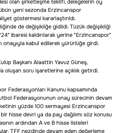
 olan şirketleşme teklifi, delegelerin oy
 kulübün yeni sezonda Erzincanspor
liyet göstermesi kararlaştırıldı.
inde de değişikliğe gidildi. Tüzük değişikliği
4" ibaresi kaldırılarak yerine "Erzincanspor"
n onayıyla kabul edilerek yürürlüğe girdi.
ulüp Başkanı Alaattin Yavuz Güneş,
 oluşan soru işaretlerine açıklık getirdi.
or Federasyonları Kanunu kapsamında
e Futbol Federasyonunun onay sürecinin devam
şirketinin yüzde 100 sermayesi Erzincanspor
 bir hisse devri ya da pay dağılımı söz konusu
ının ardından A ve B hisse listeleri
 paylar, TFF nezdinde devam eden değerleme