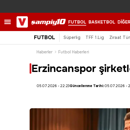
FUTBOL
BASKETBOL
DİĞE
FUTBOL
Süperlig
TFF 1.Lig
Ziraat Tü
Haberler
Futbol Haberleri
Erzincanspor şirketl
05.07.2026 - 22:23
Güncellenme Tarihi:
05.07.2026 - 