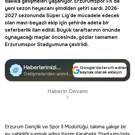
dakika
gelişmeleri yaşanıyor. Erzurumspor FK’da
yeni sezon heyecanı şimdiden şehri sardı. 2026-
2027 sezonunda Süper Lig'de mücadele edecek
olan mavi-beyazlı ekip için şehirde adeta bir
seferberlik ilan edildi. Büyük taraftarının önünde
oynayacağı maçlar öncesinde, gözler tamamen
Erzurumspor Stadyumuna çevirildi.
Haberlerimizi
Google’da tercih edilen
kaynak olarak ekleyin
Google'da Takip
Gelişmelerden anında
haberdar olun.
Edin
Haberin Devamı
Erzurum Gençlik ve Spor İl Müdürlüğü, takıma yakışır bir
ev sahipliği sunmak adına Kazım Karabekir Stadyumu'nda