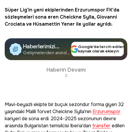
Süper Lig'in yeni ekiplerinden
Erzurumspor
FK'da
sözleşmeleri sona eren Cheickne Sylla, Giovanni
Crociata ve Hüsamettin Yener ile yollar ayrıldı.
Haberlerimizi
Google’da tercih edilen
kaynak olarak ekleyin
Google'da Takip
Gelişmelerden anında
haberdar olun.
Edin
Haberin Devamı
Mavi-beyazlı ekipte bir buçuk sezondur forma giyen 32
yaşındaki Malili forvet Cheickne Sylla'nın
Erzurumspor
kariyeri de sona erdi. 2024-2025 sezonunun devre
arasında Bulgaristan temsilcisi Iberia'dan
transfer
edilen