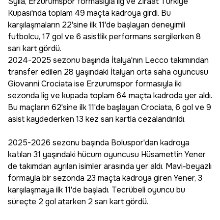
Sylla, Erzurumspor formasıyla lig ve Ziraat Türkiye
Kupası'nda toplam 49 maçta kadroya girdi. Bu
karşılaşmaların 22'sine ilk 11'de başlayan deneyimli
futbolcu, 17 gol ve 6 asistlik performans sergilerken 8
sarı kart gördü.
2024-2025 sezonu başında İtalya'nın Lecco takımından
transfer edilen 28 yaşındaki İtalyan orta saha oyuncusu
Giovanni Crociata ise Erzurumspor formasıyla iki
sezonda lig ve kupada toplam 64 maçta kadroda yer aldı.
Bu maçların 62'sine ilk 11'de başlayan Crociata, 6 gol ve 9
asist kaydederken 13 kez sarı kartla cezalandırıldı.
2025-2026 sezonu başında Boluspor'dan kadroya
katılan 31 yaşındaki hücum oyuncusu Hüsamettin Yener
de takımdan ayrılan isimler arasında yer aldı. Mavi-beyazlı
formayla bir sezonda 23 maçta kadroya giren Yener, 3
karşılaşmaya ilk 11'de başladı. Tecrübeli oyuncu bu
süreçte 2 gol atarken 2 sarı kart gördü.