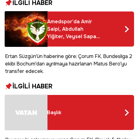
İLGİLİ HABER
Amedspor'da Amir
Saipi, Abdullah
Yiğiter, Veysel Sapan
derken Erce
Kardeşler'in yerine
Ertan Süzgün'ün haberine göre; Çorum FK, Bundesliga 2
gelecek kaleci belli
ekibi Bochum'dan ayrılmaya hazırlanan Matus Bero'yu
oldu
transfer edecek.
İLGİLİ HABER
Başlık