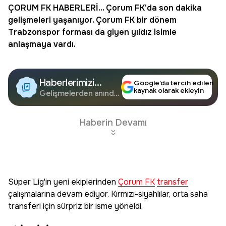
ÇORUM FK
HABERLERİ... Çorum FK'da son dakika
gelişmeleri yaşanıyor. Çorum FK bir dönem
Trabzonspor
forması da giyen yıldız isimle
anlaşmaya vardı.
Haberlerimizi
Google’da tercih edilen
kaynak olarak ekleyin
Google'da Takip
Gelişmelerden anında
haberdar olun.
Edin
Haberin Devamı
Süper Lig'in yeni ekiplerinden
Çorum FK
transfer
çalışmalarına devam ediyor. Kırmızı-siyahlılar, orta saha
transferi için sürpriz bir isme yöneldi.