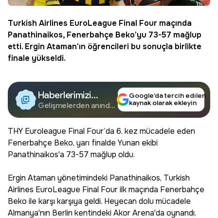
Turkish Airlines EuroLeague Final Four maçında
Panathinaikos, Fenerbahçe Beko'yu 73-57 mağlup
etti. Ergin Ataman'ın öğrencileri bu sonuçla birlikte
finale yükseldi.
Haberlerimizi
Google’da tercih edilen
kaynak olarak ekleyin
Google'da Takip
Gelişmelerden anında
haberdar olun.
Edin
THY Euroleague Final Four’da 6. kez mücadele eden
Fenerbahçe Beko, yarı finalde Yunan ekibi
Panathinaikos'a 73-57 mağlup oldu.
Ergin Ataman yönetimindeki Panathinaikos, Turkish
Airlines EuroLeague Final Four ilk maçında Fenerbahçe
Beko ile karşı karşıya geldi. Heyecan dolu mücadele
Almanya'nın Berlin kentindeki Akor Arena'da oynandı.