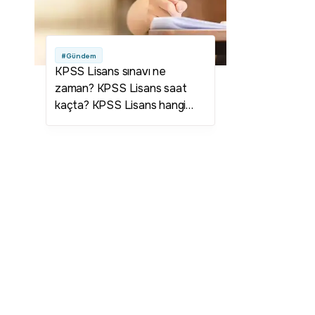
#Gündem
KPSS Lisans sınavı ne
zaman? KPSS Lisans saat
kaçta? KPSS Lisans hangi
tarihte yapılacak? KPSS
Lisans hangi gün? KPSS
Lisans tarihi belli oldu mu?
KPSS Lisans sonuçları ne
zaman açıklanacak? KPSS
Lisans takvimi belli oldu mu?