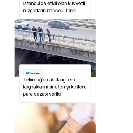
İstanbul'da etkili olan kuvvetli
rüzgarların biteceği tarihi
verdi! Deniz suyu sıcaklığı
artacak
#Gündem
Tekirdağ'da atıklarıyla su
kaynaklarını kirleten şirketlere
para cezası verildi