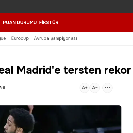
R
PUAN DURUMU
FİKSTÜR
gue
Eurocup
Avrupa Şampiyonası
l Madrid'e tersten rekor k
:11