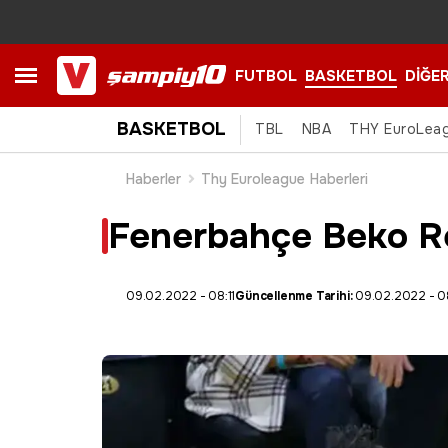
FUTBOL
BASKETBOL
DİĞE
BASKETBOL
TBL
NBA
THY EuroLea
Haberler
Thy Euroleague Haberleri
Fenerbahçe Beko Rea
09.02.2022 - 08:11
Güncellenme Tarihi:
09.02.2022 - 08