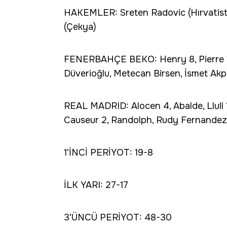
HAKEMLER: Sreten Radovic (Hırvatistan
(Çekya)
FENERBAHÇE BEKO: Henry 8, Pierre 1
Düverioğlu, Metecan Birsen, İsmet Akpı
REAL MADRID: Alocen 4, Abalde, Llull 12
Causeur 2, Randolph, Rudy Fernandez 
1'İNCİ PERİYOT: 19-8
İLK YARI: 27-17
3'ÜNCÜ PERİYOT: 48-30