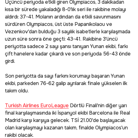
Üçüncü periyoda etkili giren Olympiacos, 3 dakikadan
kısa bir sürede yakaladığı 8-0'lık seri ile rakibine molayı
aldırdı: 37-41. Molanın ardından da etkili savunmasını
sürdüren Olympiacos, üst üste Papanikolaou ve
Vezenkov'dan bulduğu 3 sayılık isabetlerle karşılaşmada
uzun süre sonra öne geçti: 43-41. Rakibine 3'üncü
periyotta sadece 2 sayı şansı tanıyan Yunan ekibi, farkı
çift hanelere kadar çıkardı ve son periyoda 56-43 önde
girdi.
Son periyotta da sayı farkını korumayı başaran Yunan
ekibi, parkeden 76-62 galip ayrılarak finale yükselen ilk
takım oldu.
Turkish Airlines EuroLeague
Dörtlü Finali'nin diğer yarı
final karşılaşmasında iki İspanyol ekibi Barcelona ile Real
Madrid karşı karşıya gelecek. TSİ 21.00'de başlayacak
olan karşılaşmayı kazanan takım, finalde Olympiacos'un
rakibi olacak.