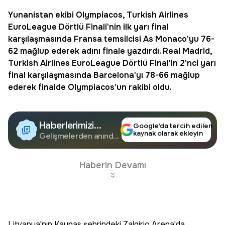
Yunanistan ekibi Olympiacos,
Turkish Airlines
EuroLeague
Dörtlü Finali'nin ilk yarı final
karşılaşmasında Fransa temsilcisi As Monaco'yu 76-
62 mağlup ederek adını finale yazdırdı. Real Madrid,
Turkish Airlines EuroLeague Dörtlü Final'in 2'nci yarı
final karşılaşmasında Barcelona'yı 78-66 mağlup
ederek finalde Olympiacos'un rakibi oldu.
Haberlerimizi
Google’da tercih edilen
kaynak olarak ekleyin
Google'da Takip
Gelişmelerden anında
haberdar olun.
Edin
Haberin Devamı
Litvanya'nın Kaunas şehrindeki Zalgirio Arena'da