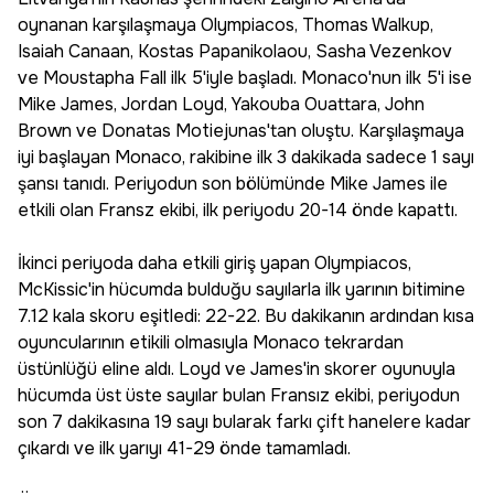
oynanan karşılaşmaya Olympiacos, Thomas Walkup,
Isaiah Canaan, Kostas Papanikolaou, Sasha Vezenkov
ve Moustapha Fall ilk 5'iyle başladı. Monaco'nun ilk 5'i ise
Mike James, Jordan Loyd, Yakouba Ouattara, John
Brown ve Donatas Motiejunas'tan oluştu. Karşılaşmaya
iyi başlayan Monaco, rakibine ilk 3 dakikada sadece 1 sayı
şansı tanıdı. Periyodun son bölümünde Mike James ile
etkili olan Fransz ekibi, ilk periyodu 20-14 önde kapattı.
İkinci periyoda daha etkili giriş yapan Olympiacos,
McKissic'in hücumda bulduğu sayılarla ilk yarının bitimine
7.12 kala skoru eşitledi: 22-22. Bu dakikanın ardından kısa
oyuncularının etikili olmasıyla Monaco tekrardan
üstünlüğü eline aldı. Loyd ve James'in skorer oyunuyla
hücumda üst üste sayılar bulan Fransız ekibi, periyodun
son 7 dakikasına 19 sayı bularak farkı çift hanelere kadar
çıkardı ve ilk yarıyı 41-29 önde tamamladı.