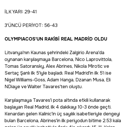
İLK YARI: 29-41
3'ÜNCÜ PERİYOT: 56-43
OLYMPIACOS'UN RAKİBİ REAL MADRİD OLDU
Litvanya'nın Kaunas şehrindeki Zalgirio Arena'da
oynanan karşılaşmaya Barcelona, Nico Laprovittola,
Tomas Satoransky, Alex Abrines, Nikola Mirotic ve
Sertaç Şanlı ilk 5'iyle başladı. Real Madrid'in ilk 5'i ise
Nigel Williams-Goss, Adam Hanga, Dzanan Musa, Eli
NDiaye ve Walter Tavares'ten oluştu.
Karşılaşmaya Tavares'i pota altında etkili kullanarak
başlayan Real Madrid, ilk 4 dakikayı 10-3 önde geçti.
Kenardan gelen Kalinic'in üç sayılık isabetleriyle dengeyi
bulan Barcelona, Abrines'in ilk periyodun bitime 2.53 kala