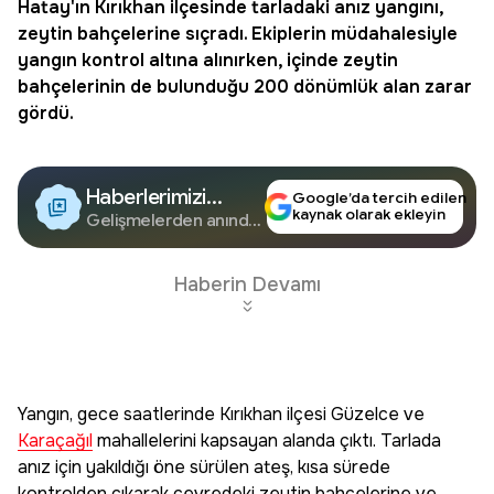
Hatay'ın Kırıkhan ilçesinde tarladaki anız yangını,
zeytin bahçelerine sıçradı. Ekiplerin müdahalesiyle
yangın kontrol altına alınırken, içinde zeytin
bahçelerinin de bulunduğu 200 dönümlük alan zarar
gördü.
Haberlerimizi
Google’da tercih edilen
kaynak olarak ekleyin
Google'da Takip
Gelişmelerden anında
haberdar olun.
Edin
Haberin Devamı
Yangın, gece saatlerinde Kırıkhan ilçesi Güzelce ve
Karaçağıl
mahallelerini kapsayan alanda çıktı. Tarlada
anız için yakıldığı öne sürülen ateş, kısa sürede
kontrolden çıkarak çevredeki zeytin bahçelerine ve