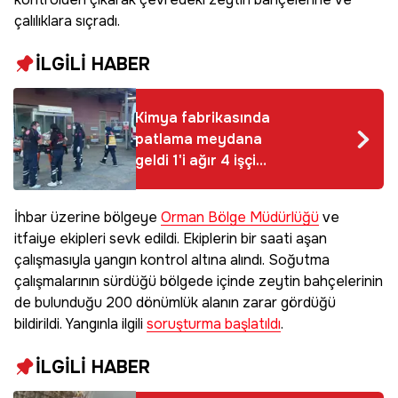
çalılıklara sıçradı.
İLGİLİ HABER
Kimya fabrikasında
patlama meydana
geldi 1'i ağır 4 işçi
yaralandı
İhbar üzerine bölgeye
Orman Bölge Müdürlüğü
ve
itfaiye ekipleri sevk edildi. Ekiplerin bir saati aşan
çalışmasıyla yangın kontrol altına alındı. Soğutma
çalışmalarının sürdüğü bölgede içinde zeytin bahçelerinin
de bulunduğu 200 dönümlük alanın zarar gördüğü
bildirildi. Yangınla ilgili
soruşturma başlatıldı
.
İLGİLİ HABER