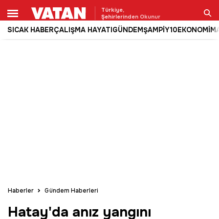
Türkiye,
Şehirlerinden Okunur
SICAK HABER
ÇALIŞMA HAYATI
GÜNDEM
ŞAMPİY10
EKONOMİ
M
Ara
Haberler
Gündem Haberleri
Hatay'da anız yangını