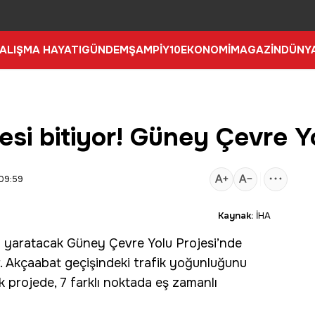
ALIŞMA HAYATI
GÜNDEM
ŞAMPİY10
EKONOMİ
MAGAZİN
DÜNY
lesi bitiyor! Güney Çevre Y
09:59
Kaynak:
İHA
m yaratacak Güney Çevre Yolu Projesi’nde
. Akçaabat geçişindeki
trafik
yoğunluğunu
ik projede, 7 farklı noktada eş zamanlı