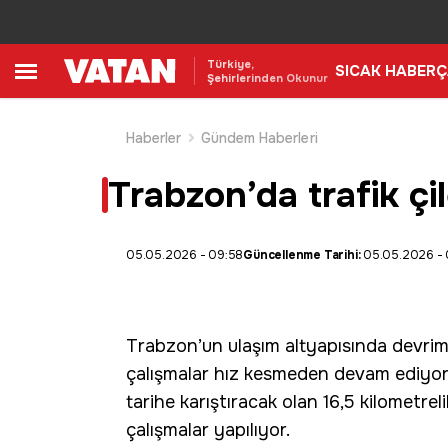
Türkiye,
SICAK HABER
Ç
Şehirlerinden Okunur
Haberler
Gündem Haberleri
Trabzon’da trafik çi
05.05.2026 - 09:58
Güncellenme Tarihi:
05.05.2026 - 
Trabzon
’un ulaşım altyapısında devri
çalışmalar hız kesmeden devam ediyor
tarihe karıştıracak olan 16,5 kilometrel
çalışmalar yapılıyor.