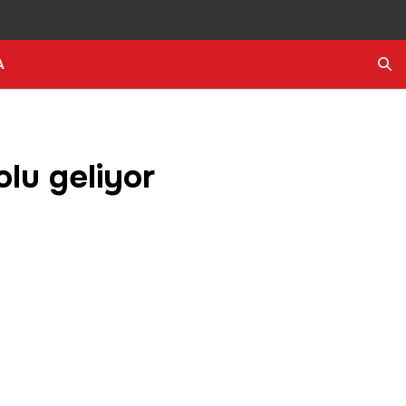
A
Ara
olu geliyor