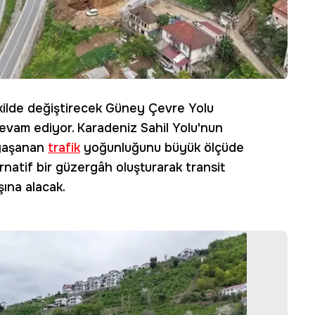
şekilde değiştirecek Güney Çevre Yolu
evam ediyor. Karadeniz Sahil Yolu'nun
 yaşanan
trafik
yoğunluğunu büyük ölçüde
natif bir güzergâh oluşturarak transit
şına alacak.