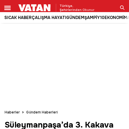
Türkiye,
Şehirlerinden Okunur
SICAK HABER
ÇALIŞMA HAYATI
GÜNDEM
ŞAMPİY10
EKONOMİ
M
Ara
Haberler
Gündem Haberleri
Süleymanpaşa’da 3. Kakava