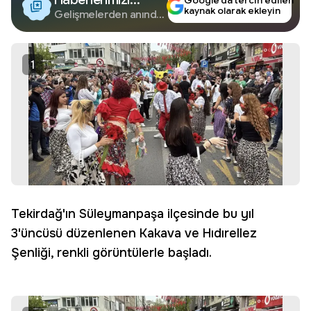
Google’da tercih edilen
kaynak olarak ekleyin
Google'da Takip
Gelişmelerden anında
haberdar olun.
Edin
1
Tekirdağ'ın Süleymanpaşa ilçesinde bu yıl
3'üncüsü düzenlenen Kakava ve Hıdırellez
Şenliği, renkli görüntülerle başladı.