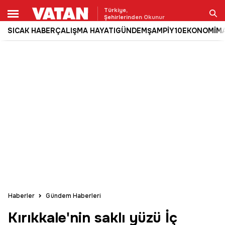
Türkiye,
Şehirlerinden Okunur
SICAK HABER
ÇALIŞMA HAYATI
GÜNDEM
ŞAMPİY10
EKONOMİ
M
Ara
Haberler
Gündem Haberleri
Kırıkkale'nin saklı yüzü İç