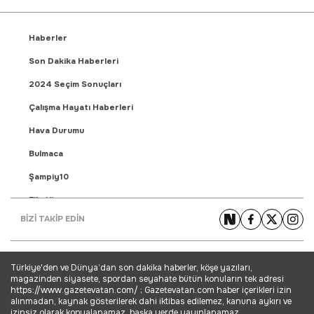
Haberler
Son Dakika Haberleri
2024 Seçim Sonuçları
Çalışma Hayatı Haberleri
Hava Durumu
Bulmaca
Şampiy10
Fikstür
BİZİ TAKİP EDİN
Puan Durumu
Gündem Haberleri
Türkiye'den ve Dünya’dan son dakika haberler, köşe yazıları,
Yaşam Haberleri
magazinden siyasete, spordan seyahate bütün konuların tek adresi
https://www.gazetevatan.com/ ; Gazetevatan.com haber içerikleri izin
Ekonomi Haberleri
alınmadan, kaynak gösterilerek dahi iktibas edilemez, kanuna aykırı ve
izinsiz olarak kopyalanamaz, başka yerde yayınlanamaz.