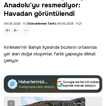
Anadolu'yu resmediyor:
Havadan görüntülendi
06.06.2026 - 11:21
Güncellenme Tarihi:
06.06.2026 - 11:21
Kırıkkale'nin Bahşılı ilçesinde bozkırın ortasında
yer alan
doğal oluşumlar
, farklı yapısıyla dikkat
çekiyor.
Haberlerimizi
Google’da tercih edilen
kaynak olarak ekleyin
Google'da Takip
Gelişmelerden anında
haberdar olun.
Edin
1