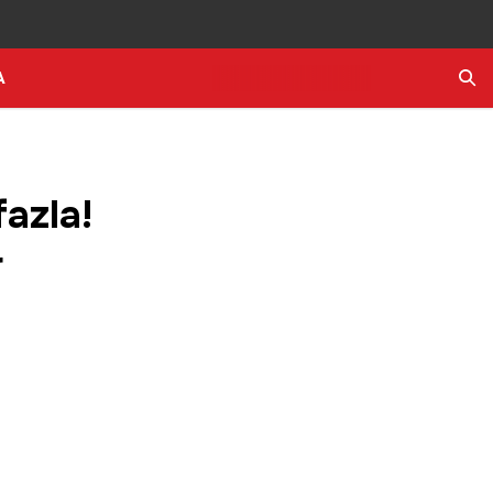
A
Ara
azla!
r