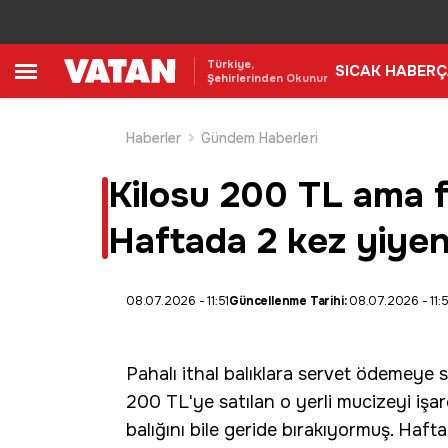
Türkiye,
SICAK HABER
Ç
Şehirlerinden Okunur
Haberler
Gündem Haberleri
Kilosu 200 TL ama f
Haftada 2 kez yiyeni
08.07.2026 - 11:51
Güncellenme Tarihi:
08.07.2026 - 11:5
Pahalı ithal balıklara servet ödemeye s
200 TL'ye satılan o yerli mucizeyi iş
balığını bile geride bırakıyormuş. Haft