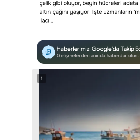
çelik gibi oluyor, beyin hücreleri ade
altın çağını yaşıyor! İşte uzmanların '
ilacı...
Haberlerimizi Google'da Takip E
Gelişmelerden anında haberdar olun.
1