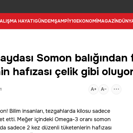
ALIŞMA HAYATI
GÜNDEM
ŞAMPİY10
EKONOMİ
MAGAZİN
DÜNY
aydası Somon balığından f
n hafızası çelik gibi oluyo
1
on! Bilim insanları, tezgahlarda kilosu sadece
aret etti. Meğer içindeki Omega-3 oranı somon
ada sadece 2 kez düzenli tüketenlerin hafızası