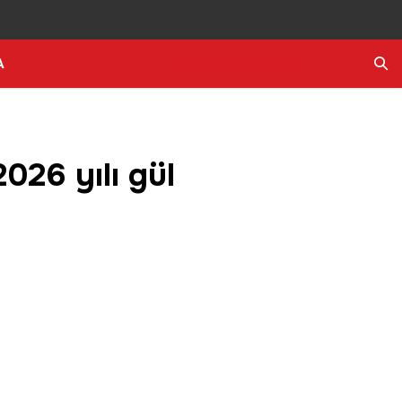
A
Ara
2026 yılı gül