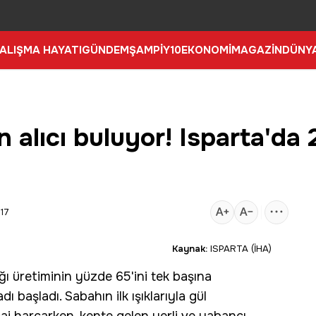
ALIŞMA HAYATI
GÜNDEM
ŞAMPİY10
EKONOMİ
MAGAZİN
DÜNY
 alıcı buluyor! Isparta'da 
:17
Kaynak:
ISPARTA (İHA)
ğı üretiminin yüzde 65'ini tek başına
ı başladı. Sabahın ilk ışıklarıyla gül