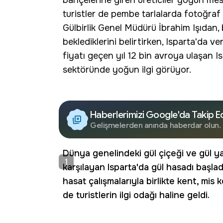
bahçelerine giren üreticiler yoğun mes
turistler de pembe tarlalarda fotoğraf
Gülbirlik Genel Müdürü İbrahim Işıdan, b
beklediklerini belirtirken, Isparta'da v
fiyatı geçen yıl 12 bin avroya ulaşan 
sektöründe yoğun ilgi görüyor.
Haberlerimizi Google'da Takip E
Gelişmelerden anında haberdar olun.
Dünya genelindeki gül çiçeği ve gül ya
1
karşılayan Isparta'da gül hasadı başl
hasat çalışmalarıyla birlikte kent, mis
de turistlerin ilgi odağı haline geldi.