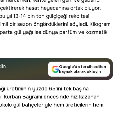
ai harcarken, kente gelen yerli ve yabancı
 çektirerek hasat heyecanına ortak oluyor.
u yıl 13-14 bin ton gülçiçeği rekoltesi
erimli bir sezon öngördüklerini söyledi. Kilogram
Isparta gül yağı ise dünya parfüm ve kozmetik
din
Google’da tercih edilen
kaynak olarak ekleyin
ğı üretiminin yüzde 65'ini tek başına
adı. Kurban Bayramı öncesinde hız kazanan
 kokulu gül bahçeleriyle hem üreticilerin hem