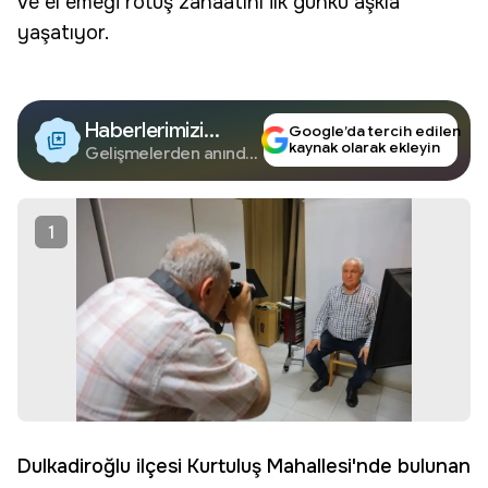
ve el emeği rötuş zanaatını ilk günkü aşkla
yaşatıyor.
Haberlerimizi
Google’da tercih edilen
kaynak olarak ekleyin
Google'da Takip
Gelişmelerden anında
haberdar olun.
Edin
1
Dulkadiroğlu ilçesi Kurtuluş Mahallesi'nde bulunan