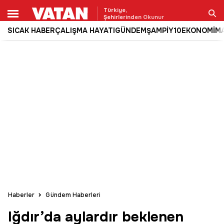
Türkiye,
Şehirlerinden Okunur
SICAK HABER
ÇALIŞMA HAYATI
GÜNDEM
ŞAMPİY10
EKONOMİ
M
Ara
Haberler
Gündem Haberleri
Iğdır’da aylardır beklenen