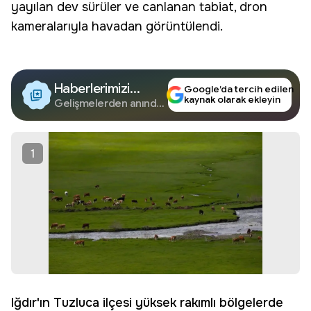
yayılan
dev sürüler
ve canlanan tabiat, dron
kameralarıyla havadan görüntülendi.
Haberlerimizi
Google’da tercih edilen
kaynak olarak ekleyin
Google'da Takip
Gelişmelerden anında
haberdar olun.
Edin
1
Iğdır'ın Tuzluca ilçesi yüksek rakımlı bölgelerde