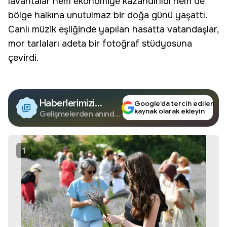
lavantalar hem ekonomiye kazandırıldı hem de
bölge halkına unutulmaz bir doğa günü yaşattı.
Canlı müzik eşliğinde yapılan hasatta vatandaşlar,
mor tarlaları adeta bir fotoğraf stüdyosuna
çevirdi.
Haberlerimizi
Google’da tercih edilen
kaynak olarak ekleyin
Google'da Takip
Gelişmelerden anında
haberdar olun.
Edin
1