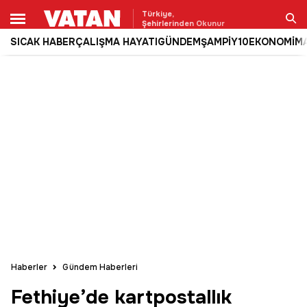
Türkiye,
Şehirlerinden Okunur
SICAK HABER
ÇALIŞMA HAYATI
GÜNDEM
ŞAMPİY10
EKONOMİ
M
Ara
Haberler
Gündem Haberleri
Fethiye’de kartpostallık