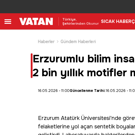
Türkiye,
SICAK HABER
Ç
Şehirlerinden Okunur
Haberler
Gündem Haberleri
Erzurumlu bilim insa
2 bin yıllık motifle
16.05.2026 - 11:00
Güncellenme Tarihi:
16.05.2026 - 11:
Erzurum Atatürk Üniversitesi
’nde görev
felaketlerine yol açan sentetik boyalara