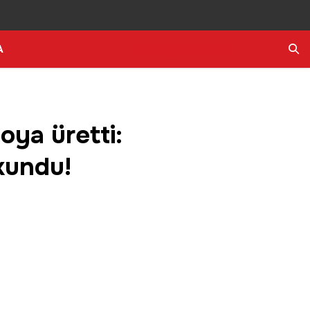
A
Ara
oya üretti:
okundu!