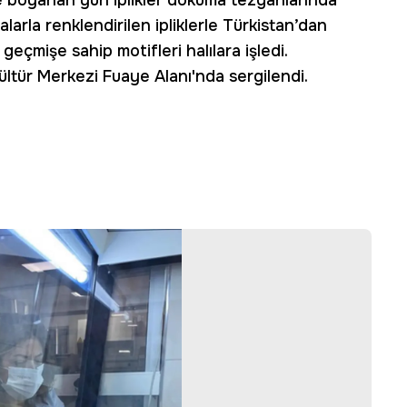
e boyanan yün iplikler dokuma tezgahlarında
larla renklendirilen ipliklerle Türkistan’dan
geçmişe sahip motifleri halılara işledi.
Kültür Merkezi Fuaye Alanı'nda sergilendi.