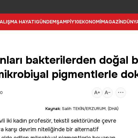
ALIŞMA HAYATI
GÜNDEM
ŞAMPİY10
EKONOMİ
MAGAZİN
DÜNY
nları bakterilerden doğal b
r mikrobiyal pigmentlerle d
00
Kaynak:
Salih TEKİN/ERZURUM, (DHA)
li iki kadın profesör, tekstil sektöründe çevre
 karşı devrim niteliğinde bir alternatif