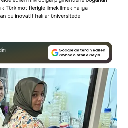
n elde edilen mikrobiyal pigmentlerle boyanan
ık Türk motifleriyle ilmek ilmek halıya
 bu inovatif halılar üniversitede
din
Google’da tercih edilen
kaynak olarak ekleyin