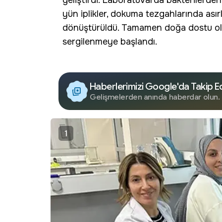
geliştirdi. Laboratuvarda bakterilerde
yün iplikler, dokuma tezgahlarında asırl
dönüştürüldü. Tamamen doğa dostu olan
sergilenmeye başlandı.
Haberlerimizi Google'da Takip E
Gelişmelerden anında haberdar olun.
1