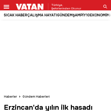
Türkiye,
Şehirlerinden Okunur
SICAK HABER
ÇALIŞMA HAYATI
GÜNDEM
ŞAMPİY10
EKONOMİ
M
Ara
Haberler
Gündem Haberleri
Erzincan'da yılın ilk hasadı