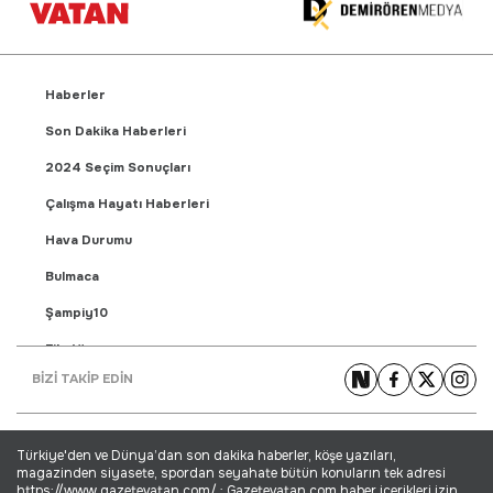
Haberler
Son Dakika Haberleri
2024 Seçim Sonuçları
Çalışma Hayatı Haberleri
Hava Durumu
Bulmaca
Şampiy10
Fikstür
BİZİ TAKİP EDİN
Puan Durumu
Gündem Haberleri
Türkiye'den ve Dünya’dan son dakika haberler, köşe yazıları,
Yaşam Haberleri
magazinden siyasete, spordan seyahate bütün konuların tek adresi
https://www.gazetevatan.com/ ; Gazetevatan.com haber içerikleri izin