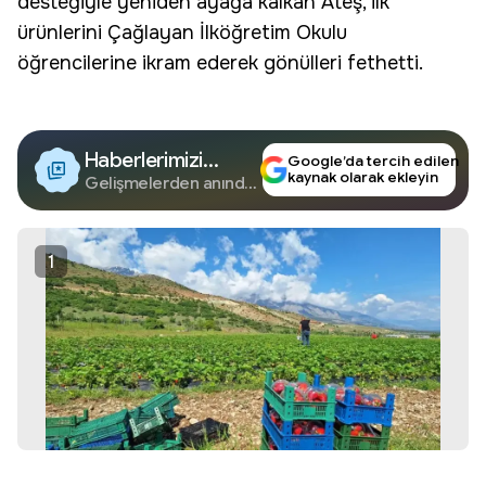
desteğiyle yeniden ayağa kalkan Ateş, ilk
ürünlerini Çağlayan İlköğretim Okulu
öğrencilerine ikram ederek gönülleri fethetti.
Haberlerimizi
Google’da tercih edilen
kaynak olarak ekleyin
Google'da Takip
Gelişmelerden anında
haberdar olun.
Edin
1