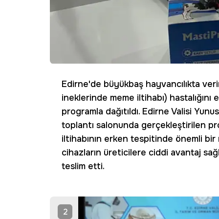
Edirne'de büyükbaş hayvancılıkta veriml
ineklerinde meme iltihabı) hastalığın
programla dağıtıldı. Edirne Valisi Yunus
toplantı salonunda gerçekleştirilen p
iltihabının erken tespitinde önemli bir 
cihazların üreticilere ciddi avantaj sağ
teslim etti.
2