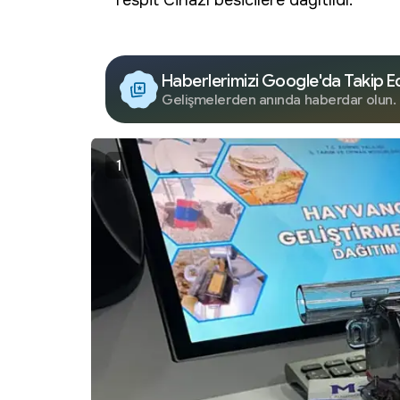
Tespit Cihazı
besicilere dağıtıldı.
Haberlerimizi Google'da Takip E
Gelişmelerden anında haberdar olun.
1