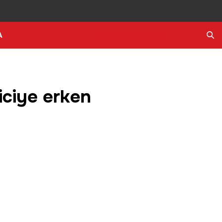
A
Ara
iciye erken