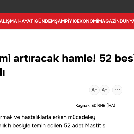
ALIŞMA HAYATI
GÜNDEM
ŞAMPİY10
EKONOMİ
MAGAZİN
DÜNY
imi artıracak hamle! 52 bes
dı
Kaynak:
EDİRNE (İHA)
tırmak ve hastalıklarla erken mücadeleyi
ık hibesiyle temin edilen 52 adet
Mastitis