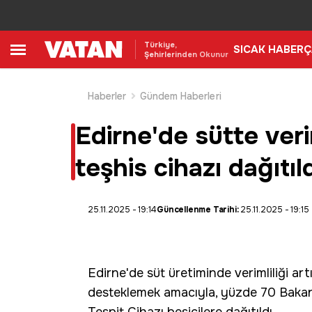
Türkiye,
SICAK HABER
Ç
Şehirlerinden Okunur
Haberler
Gündem Haberleri
Edirne'de sütte ver
teşhis cihazı dağıtıl
25.11.2025 - 19:14
Güncellenme Tarihi:
25.11.2025 - 19:15
Edirne'de süt üretiminde verimliliği ar
desteklemek amacıyla, yüzde 70 Bakanl