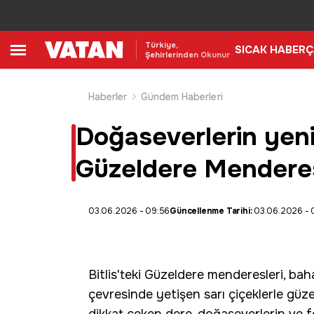
Türkiye,
SICAK HABER
Ç
Şehirlerinden Okunur
Haberler
Gündem Haberleri
Doğaseverlerin yeni 
Güzeldere Menderes
03.06.2026 - 09:56
Güncellenme Tarihi:
03.06.2026 - 
Bitlis
'teki
Güzeldere menderesleri
, bah
çevresinde yetişen sarı çiçeklerle güze