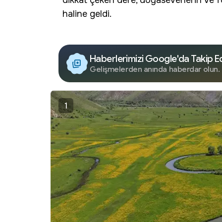
dikkat çeken dere, doğaseverlerin ve f
haline geldi.
Haberlerimizi Google'da Takip E
Gelişmelerden anında haberdar olun.
1