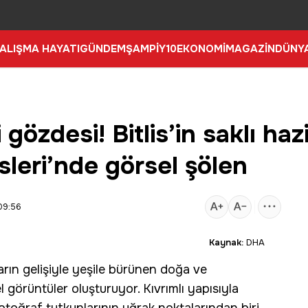
ALIŞMA HAYATI
GÜNDEM
ŞAMPİY10
EKONOMİ
MAGAZİN
DÜNY
gözdesi! Bitlis’in saklı haz
leri’nde görsel şölen
09:56
Kaynak:
DHA
arın gelişiyle yeşile bürünen doğa ve
l görüntüler oluşturuyor. Kıvrımlı yapısıyla