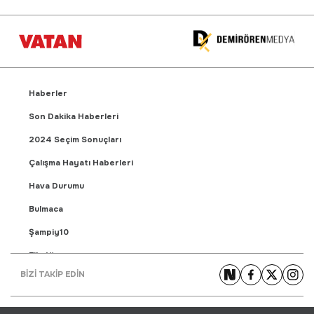
Haberler
Son Dakika Haberleri
2024 Seçim Sonuçları
Çalışma Hayatı Haberleri
Hava Durumu
Bulmaca
Şampiy10
Fikstür
BİZİ TAKİP EDİN
Puan Durumu
Gündem Haberleri