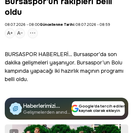
Bursaspor'un rakipleri belli
oldu
08.07.2026 - 08:00
Güncellenme Tarihi:
08.07.2026 - 08:59
BURSASPOR
HABERLERİ... Bursaspor'da
son
dakika
gelişmeleri yaşanıyor. Bursaspor’un Bolu
kampında yapacağı iki hazırlık maçının programı
belli oldu.
Haberlerimizi
Google’da tercih edilen
kaynak olarak ekleyin
Google'da Takip
Gelişmelerden anında
haberdar olun.
Edin