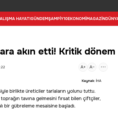
ALIŞMA HAYATI
GÜNDEM
ŞAMPİY10
EKONOMİ
MAGAZİN
DÜNY
alara akın etti! Kritik dönem
:22
Kaynak:
İHA
le birlikte üreticiler tarlaların yolunu tuttu.
oprağın tavına gelmesini fırsat bilen çiftçiler,
ı bir gübreleme mesaisine başladı.