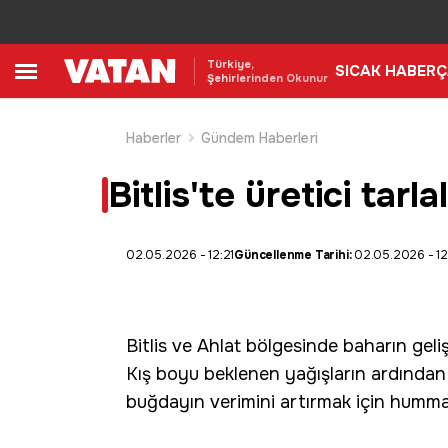
Türkiye,
SICAK HABER
Ç
Şehirlerinden Okunur
Haberler
Gündem Haberleri
Bitlis'te üretici tarl
02.05.2026 - 12:21
Güncellenme Tarihi:
02.05.2026 - 12
Bitlis
ve Ahlat bölgesinde baharın gelişiy
Kış boyu beklenen yağışların ardından t
buğdayın verimini artırmak için hummal