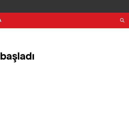
A
Ara
 başladı