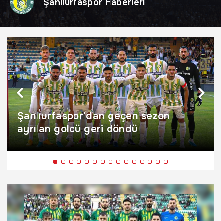
Şanlıurfaspor Haberleri
Şanlıurfaspor'dan geçen sezon
ayrılan golcü geri döndü