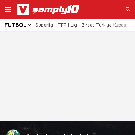
FUTBOL
Süperlig
TFF 1.Lig
Ziraat Türkiye Kupası
Ara
Ş