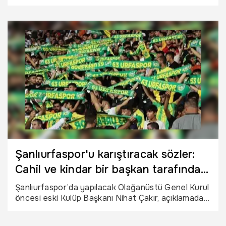
Kulübü, 2025-2026 sezonu mali tablosunu açıkladı.
İşte Şanlıurfaspor’un dudak uçuklatan geliri…
Şanlıurfaspor'u karıştıracak sözler:
Cahil ve kindar bir başkan tarafından
silindi
Şanlıurfaspor’da yapılacak Olağanüstü Genel Kurul
öncesi eski Kulüp Başkanı Nihat Çakır, açıklamada
bulundu. Çakır'ın "Başkan, herkesin ağzına bir
biberon vermekle ne siz ne de Şanlıurfaspor bir