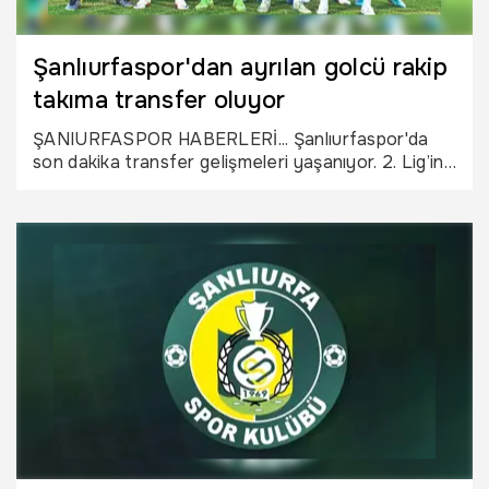
Şanlıurfaspor'dan ayrılan golcü rakip
takıma transfer oluyor
ŞANIURFASPOR HABERLERİ... Şanlıurfaspor'da
son dakika transfer gelişmeleri yaşanıyor. 2. Lig’in
yeni ekiplerinden 52 Orduspor Futbol Kulübü,
Şanlıurfaspor’dan ayrılan golcü futbolcu Sinan
Kurumuş’u transfer gündemine aldı.