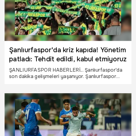
Şanlıurfaspor'da kriz kapıda! Yönetim
patladı: Tehdit edildi, kabul etmiyoruz
ŞANLIURFASPOR HABERLERİ... Şanlıurfaspor'da
son dakika gelişmeleri yaşanıyor. Şanlıurfaspor
Kulübü’nün eski yönetimi, istinafa taşınan davayla
ilgili açıklamada bulundu. Ortak yapılan açıklamada,
“mücadelemiz kayyum için değil, adalet içindir”
ifadeleri kullanıldı.