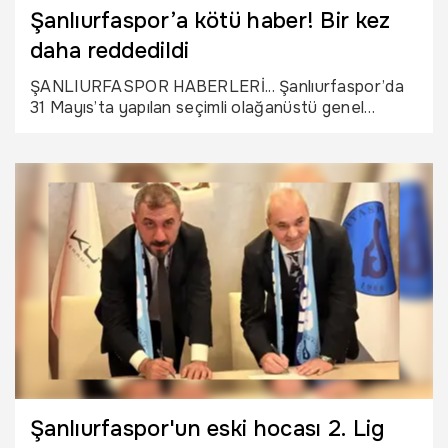
Şanlıurfaspor’a kötü haber! Bir kez
daha reddedildi
ŞANLIURFASPOR HABERLERİ... Şanlıurfaspor’da
31 Mayıs’ta yapılan seçimli olağanüstü genel
kurulun ardından açılan davada, kayyım atanması
ve genel kurulun iptaline yönelik ihtiyati tedbir
talebi mahkeme tarafından bir kez daha reddedildi.
Şanlıurfaspor'un eski hocası 2. Lig