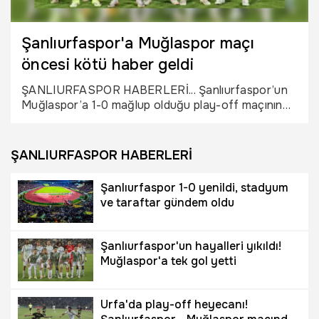
Şanlıurfaspor'a Muğlaspor maçı
öncesi kötü haber geldi
ŞANLIURFASPOR HABERLERİ... Şanlıurfaspor’un
Muğlaspor’a 1-0 mağlup olduğu play-off maçının
ardından kulüp, çeşitli disiplin ihlalleri nedeniyle
Türkiye Futbol Federasyonu tarafından PFDK’ya
sevk edilirken, Başkan Mustafa Kemal Saraçoğlu
ŞANLIURFASPOR HABERLERİ
ile yönetici Abdurrahman Eyyüpoğlu hakkında da
disiplin süreci başlatıldı.
Şanlıurfaspor 1-0 yenildi, stadyum
ve taraftar gündem oldu
Şanlıurfaspor'un hayalleri yıkıldı!
Muğlaspor'a tek gol yetti
Urfa'da play-off heyecanı!