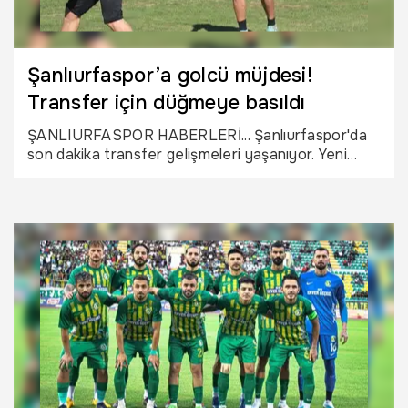
Şanlıurfaspor’a golcü müjdesi!
Transfer için düğmeye basıldı
ŞANLIURFASPOR HABERLERİ... Şanlıurfaspor'da
son dakika transfer gelişmeleri yaşanıyor. Yeni
sezon hazırlıklarını sürdüren Şanlıurfaspor
Yönetimi’nin Şanlıurfalı golcü İbrahim Halil Talay ile
görüşme gerçekleştireceği öğrenildi.