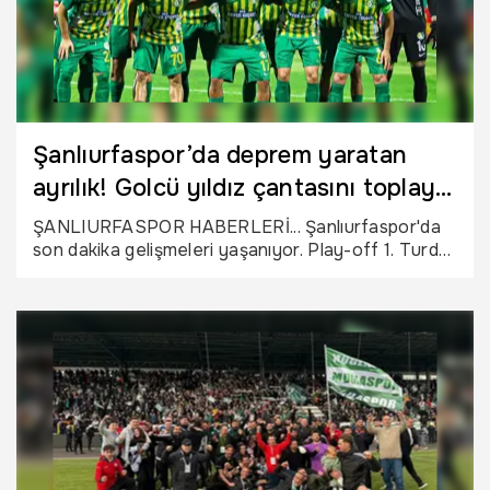
Şanlıurfaspor’da deprem yaratan
ayrılık! Golcü yıldız çantasını toplayıp
gitti
ŞANLIURFASPOR HABERLERİ... Şanlıurfaspor'da
son dakika gelişmeleri yaşanıyor. Play-off 1. Turda
Muğlaspor’a mağlup olan Şanlıurfaspor’da ilk ayrılık
yaşandı. Ayrılığı futbolcu sosyal medya hesabında
yaptığı açıklamayla duyurdu.