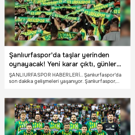
Şanlıurfaspor'da taşlar yerinden
oynayacak! Yeni karar çıktı, günler
sonra yapılacak
ŞANLIURFASPOR HABERLERİ... Şanlıurfaspor'da
son dakika gelişmeleri yaşanıyor. Şanlıurfaspor,
kulübün idari ve mali yapısında gerekli
değerlendirmelerin yapılabilmesi ve yeni dönem
planlamalarının sağlıklı bir şekilde yürütülebilmesi
amacıyla olağanüstü genel kurul toplantısı kararı
aldı.