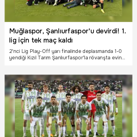
Muğlaspor, Şanlıurfaspor'u devirdi! 1.
lig için tek maç kaldı
2'nci Lig Play-Off yarı finalinde deplasmanda 1-0
yendiği Kızıl Tarım Şanlıurfaspor'la rövanşta evinde
90+6'ncı dakikada Muhammed Enes Gök'ün attığı
golle 1-1 berabere kalıp adını finale yazdıran
Muğlaspor büyük coşku yaşadı.