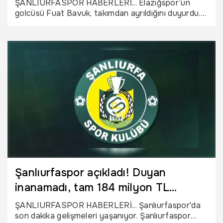
ŞANLIURFASPOR HABERLERİ... Elazığspor’un
golcüsü Fuat Bavuk, takımdan ayrıldığını duyurdu.
Ayrılık sonrası Şanlıurfasporlu taraftarlar yönetime
transfer için çağrıda bulundu.
Şanlıurfaspor açıkladı! Duyan
inanamadı, tam 184 milyon TL
kazandı
ŞANLIURFASPOR HABERLERİ... Şanlıurfaspor'da
son dakika gelişmeleri yaşanıyor. Şanlıurfaspor