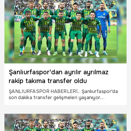
Şanlıurfaspor'dan ayrılır ayrılmaz
rakip takıma transfer oldu
ŞANLIURFASPOR HABERLERİ... Şanlıurfaspor'da
son dakika transfer gelişmeleri yaşanıyor.
Şanlıurfaspor’dan ayrıldığını duyuran stoper
oyuncusunun 2. Lig ekiplerinden Fethiyespor ile
anlaşmaya vardığı iddia edildi.