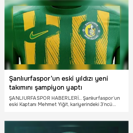
yere gider. Kendinize de Şanlıurfaspor’a da yazık
etmeyin. Ya gerçekten görüyorsunuzdur ya da
görmezden geliyorsunuz; ama artık net ve samimi
olun." ifadeleri gündem oldu.
Şanlıurfaspor’un eski yıldızı yeni
takımını şampiyon yaptı
ŞANLIURFASPOR HABERLERİ... Şanlıurfaspor’un
eski Kaptanı Mehmet Yiğit, kariyerindeki 3’ncü
şampiyonluğu Muğlaspor’da yaşadı.