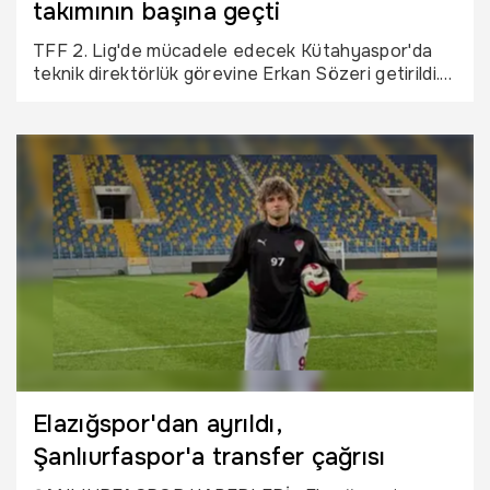
takımının başına geçti
TFF 2. Lig'de mücadele edecek Kütahyaspor'da
teknik direktörlük görevine Erkan Sözeri getirildi.
Düzenlenen imza töreninde açıklamalarda bulunan
Sözeri, hem genç oyunculara önem vereceklerini
hem de Kütahyaspor taraftarına heyecan
yaşatacak bir kadro oluşturmak istediklerini ifade
etti.
Elazığspor'dan ayrıldı,
Şanlıurfaspor'a transfer çağrısı