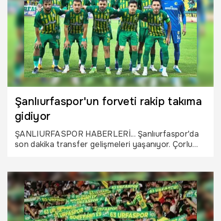
Şanlıurfaspor'un forveti rakip takıma
gidiyor
ŞANLIURFASPOR HABERLERİ... Şanlıurfaspor'da
son dakika transfer gelişmeleri yaşanıyor. Çorlu
1947 Spor, Şanlıurfaspor’dan ayrılan Sinan
Kurumuş’u transfer listesinde aldığı öne sürüldü.