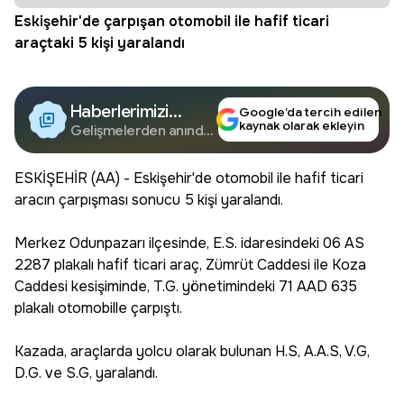
Eskişehir'de çarpışan otomobil ile hafif ticari
araçtaki 5 kişi yaralandı
Haberlerimizi
Google’da tercih edilen
kaynak olarak ekleyin
Google'da Takip
Gelişmelerden anında
haberdar olun.
Edin
ESKİŞEHİR (AA) - Eskişehir'de otomobil ile hafif ticari
aracın çarpışması sonucu 5 kişi yaralandı.
Merkez Odunpazarı ilçesinde, E.S. idaresindeki 06 AS
2287 plakalı hafif ticari araç, Zümrüt Caddesi ile Koza
Caddesi kesişiminde, T.G. yönetimindeki 71 AAD 635
plakalı otomobille çarpıştı.
Kazada, araçlarda yolcu olarak bulunan H.S, A.A.S, V.G,
D.G. ve S.G, yaralandı.