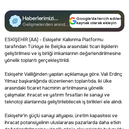
Haberlerimizi
Google’da tercih edilen
kaynak olarak ekleyin
Google'da Takip
Gelişmelerden anında
haberdar olun.
Edin
ESKİŞEHİR (AA) - Eskişehir Kalkınma Platformu
tarafından Türkiye ile Belçika arasındaki ticari ilişkilerin
geliştirilmesi ve iş birliği imkanlarının değerlendirilmesine
yönelik toplantı gerçekleştirildi.
Eskişehir Valiliğinden yapılan açıklamaya göre, Vali Erdinç
Yılmaz başkanlığında düzenlenen toplantıda, iki ülke
arasındaki ticaret hacminin artırılmasına yönelik
çalışmalar, ihracat ve yatırım fırsatları ile sanayi ve
teknoloji alanlarında geliştirilebilecek iş birlikleri ele alındı.
Eskişehir'in güçlü sanayi altyapısı, üretim kapasitesi ve
ihracat potansiyelinin uluslararası pazarlarda daha etkin