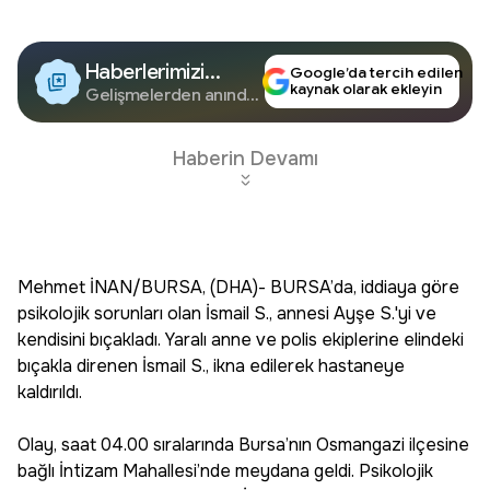
Haberlerimizi
Google’da tercih edilen
kaynak olarak ekleyin
Google'da Takip
Gelişmelerden anında
haberdar olun.
Edin
Haberin Devamı
Mehmet İNAN/BURSA, (DHA)- BURSA’da, iddiaya göre
psikolojik sorunları olan İsmail S., annesi Ayşe S.'yi ve
kendisini bıçakladı. Yaralı anne ve polis ekiplerine elindeki
bıçakla direnen İsmail S., ikna edilerek hastaneye
kaldırıldı.
Olay, saat 04.00 sıralarında Bursa’nın Osmangazi ilçesine
bağlı İntizam Mahallesi’nde meydana geldi. Psikolojik