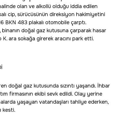
linde olan ve alkollü olduğu iddia edilen
kalı cip, sürücüsünün direksiyon hakimiyetini
16 BKN 483 plakalı otomobile çarptı.
, binanın doğal gaz kutusuna çarparak hasar
K. ara sokağa girerek aracını park etti.
İ
n doğal gaz kutusunda sızıntı yaşandı. İhbar
tım firmasının ekibi sevk edildi. Olay yerine
binalarda yaşayan vatandaşları tahliye ederken,
 kesti.