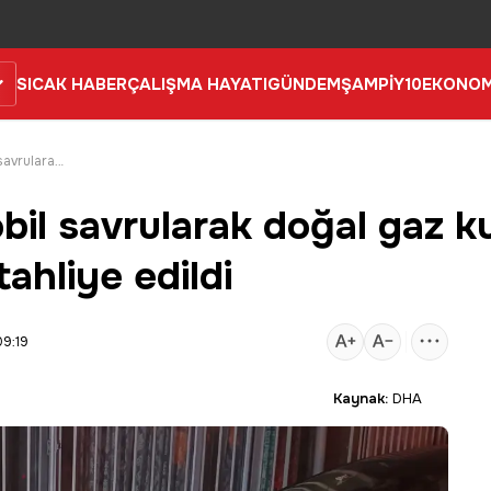
SICAK HABER
ÇALIŞMA HAYATI
GÜNDEM
ŞAMPİY10
EKONOM
Cipin çarptığı otomobil savrularak doğal gaz kutusuna hasar verdi; binalar tahliye edildi
obil savrularak doğal gaz 
tahliye edildi
09:19
Kaynak:
DHA