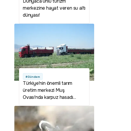
Dünyaca ünlü turizm
merkezine hayat veren su altı
dünyası!
#Gündem
Türkiye'nin önemli tarım
üretim merkezi Muş
Ovası'nda karpuz hasadı
başladı: 2,1 milyar liralık gelir
hedefleniyor