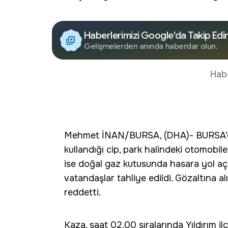
Haberlerimizi Google'da Takip Edi
Gelişmelerden anında haberdar olun.
Hab
Mehmet İNAN/BURSA, (DHA)- BURSA’da a
kullandığı cip, park halindeki otomobil
ise doğal gaz kutusunda hasara yol açt
vatandaşlar tahliye edildi. Gözaltına a
reddetti.
Kaza, saat 02.00 sıralarında Yıldırım i