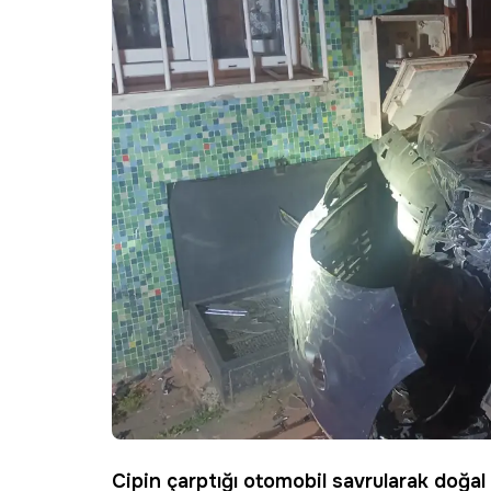
Cipin çarptığı otomobil savrularak doğal 