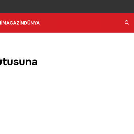
İ
MAGAZİN
DÜNYA
Ara
kutusuna