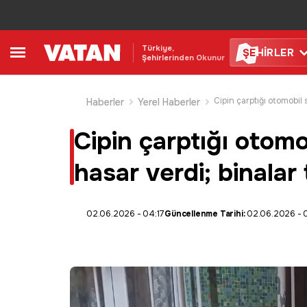
Türkiye,
ŞE
HİRLER
Şehirlerinden Okunur
Haberler
Yerel Haberler
Cipin çarptığı otom
hasar verdi; binalar 
02.06.2026 - 04:17
Güncellenme Tarihi:
02.06.2026 - 