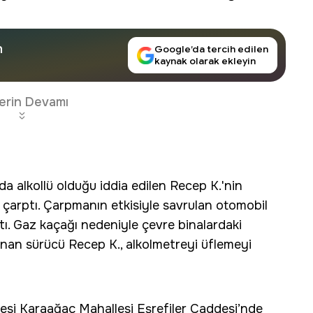
n
Google’da tercih edilen
kaynak olarak ekleyin
erin Devamı
lkollü olduğu iddia edilen Recep K.'nin
e çarptı. Çarpmanın etkisiyle savrulan otomobil
ı. Gaz kaçağı nedeniyle çevre binalardaki
lınan sürücü Recep K., alkolmetreyi üflemeyi
lçesi Karaağaç Mahallesi Eşrefiler Caddesi’nde