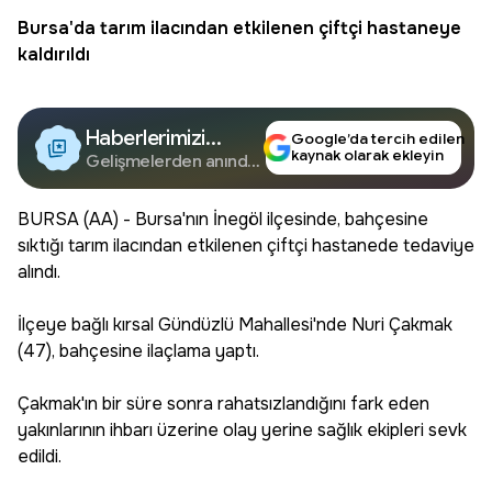
Bursa
'da tarım ilacından etkilenen çiftçi hastaneye
kaldırıldı
Haberlerimizi
Google’da tercih edilen
kaynak olarak ekleyin
Google'da Takip
Gelişmelerden anında
haberdar olun.
Edin
BURSA (AA) - Bursa'nın İnegöl ilçesinde, bahçesine
sıktığı tarım ilacından etkilenen çiftçi hastanede tedaviye
alındı.
İlçeye bağlı kırsal Gündüzlü Mahallesi'nde Nuri Çakmak
(47), bahçesine ilaçlama yaptı.
Çakmak'ın bir süre sonra rahatsızlandığını fark eden
yakınlarının ihbarı üzerine olay yerine sağlık ekipleri sevk
edildi.