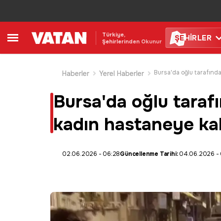
Türkiye,
ŞE
HİRLER
Şehirlerinden Okunur
Haberler
Yerel Haberler
Bursa'da oğlu taraf
kadın hastaneye kald
02.06.2026 - 06:28
Güncellenme Tarihi:
04.06.2026 - 