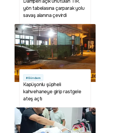
Damperi açık unutulan TIR,
yön tabelasına çarparak yolu
savaş alanına çevirdi
#Gündem
Kapüşonlu şüpheli
kahvehaneye girip rastgele
ateş açtı