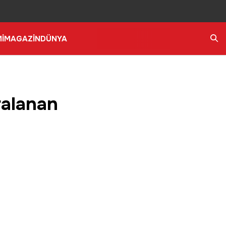
İ
MAGAZİN
DÜNYA
Ara
ralanan