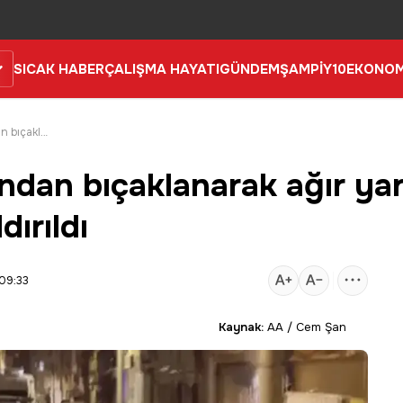
SICAK HABER
ÇALIŞMA HAYATI
GÜNDEM
ŞAMPİY10
EKONOM
Bursa'da oğlu tarafından bıçaklanarak ağır yaralanan kadın hastaneye kaldırıldı
ından bıçaklanarak ağır ya
ırıldı
09:33
Kaynak:
AA / Cem Şan