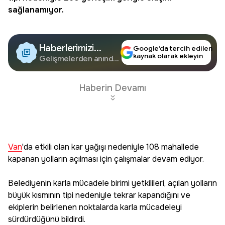
sağlanamıyor.
Haberlerimizi
Google’da tercih edilen
kaynak olarak ekleyin
Google'da Takip
Gelişmelerden anında
haberdar olun.
Edin
Haberin Devamı
Van
'da etkili olan kar yağışı nedeniyle 108 mahallede
kapanan yolların açılması için çalışmalar devam ediyor.
Belediyenin karla mücadele birimi yetkilileri, açılan yolların
büyük kısmının tipi nedeniyle tekrar kapandığını ve
ekiplerin belirlenen noktalarda karla mücadeleyi
sürdürdüğünü bildirdi.