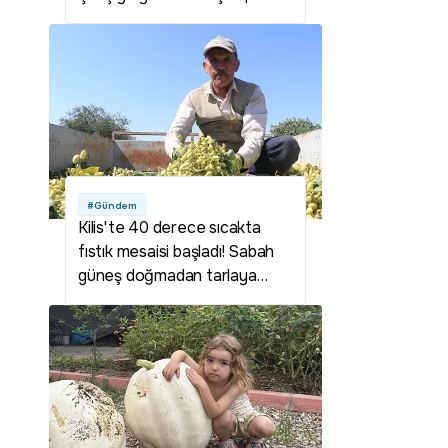
olabilir
#Gündem
Kilis'te 40 derece sıcakta
fıstık mesaisi başladı! Sabah
güneş doğmadan tarlaya
giriyorlar: Fiyatlar çiftçinin
yüzünü güldürdü