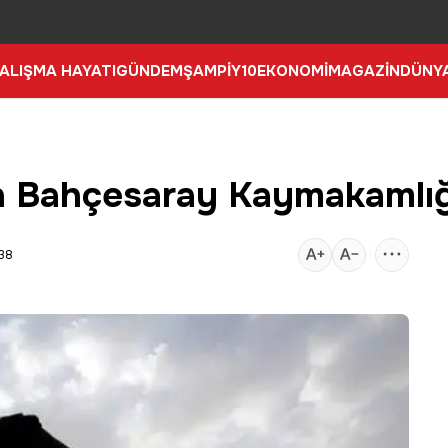
ALIŞMA HAYATI
GÜNDEM
ŞAMPİY10
EKONOMİ
MAGAZİN
DÜNY
en Bahçesaray Kaymakamlığı
:38