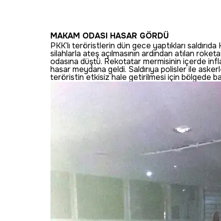
MAKAM ODASI HASAR GÖRDÜ
PKK’lı teröristlerin dün gece yaptıkları saldır
silahlarla ateş açılmasının ardından atılan ro
odasına düştü. Rekotatar mermisinin içerde inf
hasar meydana geldi. Saldırıya polisler ile aske
teröristin etkisiz hale getirilmesi için bölgede 