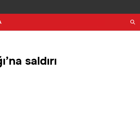
A
Ara
’na saldırı