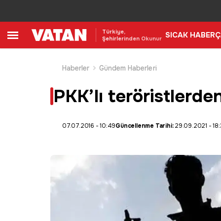
Türkiye,
SICAK HABER
Ç
Şehirlerinden Okunur
Haberler
Gündem Haberleri
PKK’lı teröristlerd
07.07.2016 - 10:49
Güncellenme Tarihi:
29.09.2021 - 18