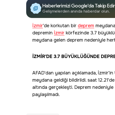
Haberlerimizi Google'da Takip Edi
Gelişmelerden anında haberdar olun.
İzmir
'de korkutan bir
deprem
meydana 
depremin
İzmir
körfezinde 3.7 büyüklüğü
meydana gelen deprem nedeniyle herh
İZMİR'DE 3.7 BÜYÜKLÜĞÜNDE DEPR
AFAD'dan yapılan açıklamada, İzmir'in
meydana geldiği bildirildi. saat 12.21
altında gerçekleşti. Deprem nedeniyle 
paylaşılmadı.