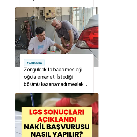
detaylar ortaya çıktı
#Gündem
Zonguldak’ta baba mesleği
oğula emanet: İstediği
bölümü kazanamadı meslek
sahibi olmaya karar verdi