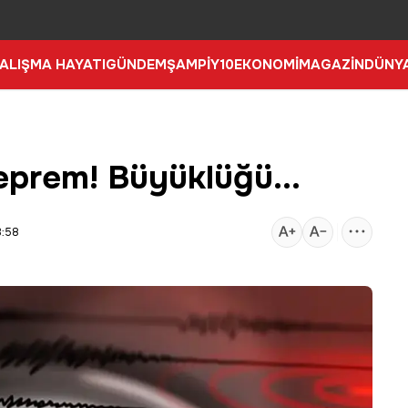
ALIŞMA HAYATI
GÜNDEM
ŞAMPİY10
EKONOMİ
MAGAZİN
DÜNY
eprem! Büyüklüğü...
3:58