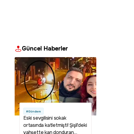
Güncel Haberler
#Gündem
Eski sevgilisini sokak
ortasında katletmişti! Şişli'deki
vahşette kan donduran