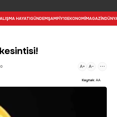
ALIŞMA HAYATI
GÜNDEM
ŞAMPİY10
EKONOMİ
MAGAZİN
DÜNY
kesintisi!
40
Kaynak:
AA