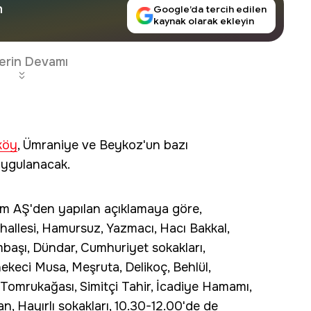
n
Google’da tercih edilen
kaynak olarak ekleyin
erin Devamı
köy
, Ümraniye ve Beykoz'un bazı
ygulanacak.
tım AŞ'den yapılan açıklamaya göre,
allesi, Hamursuz, Yazmacı, Hacı Bakkal,
mbaşı, Dündar, Cumhuriyet sokakları,
keci Musa, Meşruta, Delikoç, Behlül,
Tomrukağası, Simitçi Tahir, İcadiye Hamamı,
n, Hayırlı sokakları, 10.30-12.00'de de