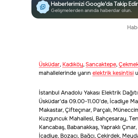
Haberlerimizi Google'da Takip Edi
Gelişmelerden anında haberdar olun.
Hab
Üsküdar
,
Kadıköy
,
Sancaktepe
,
Çekme
mahallelerinde yarın
elektrik kesintisi
u
İstanbul Anadolu Yakası Elektrik Dağı
Üsküdar'da 09.00-11.00'de, İcadiye Mah
Makastar, Çifteçınar, Parçalı, Münecci
Kuzguncuk Mahallesi, Bahçesaray, Tene
Kancabaş, Babanakkaş, Yapraklı Çınar, 
İcadiye, Bozacı, Bağcı, Çekirdek, Meyda