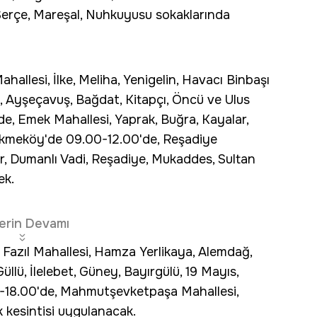
Serçe, Mareşal, Nuhkuyusu sokaklarında
allesi, İlke, Meliha, Yenigelin, Havacı Binbaşı
Ayşeçavuş, Bağdat, Kitapçı, Öncü ve Ulus
e, Emek Mahallesi, Yaprak, Buğra, Kayalar,
ekmeköy'de 09.00-12.00'de, Reşadiye
ar, Dumanlı Vadi, Reşadiye, Mukaddes, Sultan
ek.
erin Devamı
 Fazıl Mahallesi, Hamza Yerlikaya, Alemdağ,
lü, İlelebet, Güney, Bayırgülü, 19 Mayıs,
00-18.00'de, Mahmutşevketpaşa Mahallesi,
 kesintisi uygulanacak.