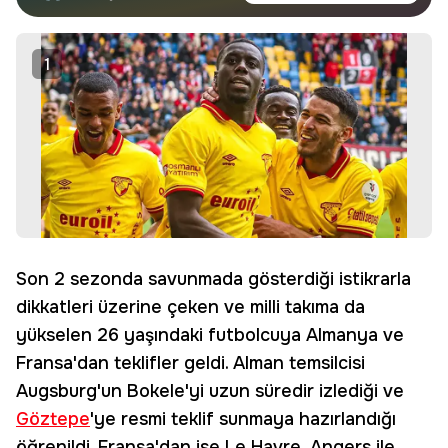
haberdar olun.
Edin
1
Son 2 sezonda savunmada gösterdiği istikrarla
dikkatleri üzerine çeken ve milli takıma da
yükselen 26 yaşındaki futbolcuya Almanya ve
Fransa'dan teklifler geldi. Alman temsilcisi
Augsburg'un Bokele'yi uzun süredir izlediği ve
Göztepe
'ye resmi teklif sunmaya hazırlandığı
öğrenildi. Fransa'dan ise Le Havre, Angers ile