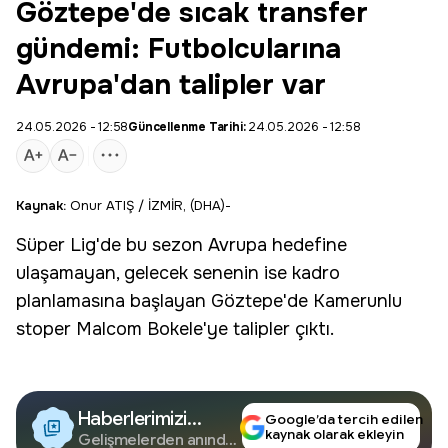
Göztepe'de sıcak transfer
gündemi: Futbolcularına
Avrupa'dan talipler var
24.05.2026 - 12:58
Güncellenme Tarihi:
24.05.2026 - 12:58
Kaynak:
Onur ATIŞ / İZMİR, (DHA)-
Süper Lig'de bu sezon Avrupa hedefine
ulaşamayan, gelecek senenin ise kadro
planlamasına başlayan
Göztepe
'de Kamerunlu
stoper
Malcom Bokele'ye talipler çıktı.
Haberlerimizi
Google’da tercih edilen
kaynak olarak ekleyin
Google'da Takip
Gelişmelerden anında